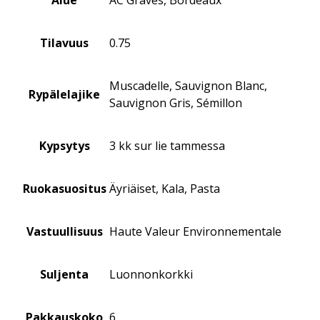
Tilavuus
0.75
Muscadelle, Sauvignon Blanc,
Rypälelajike
Sauvignon Gris, Sémillon
Kypsytys
3 kk sur lie tammessa
Ruokasuositus
Äyriäiset, Kala, Pasta
Vastuullisuus
Haute Valeur Environnementale
Suljenta
Luonnonkorkki
Pakkauskoko
6