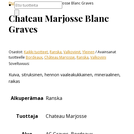
Etusivu
»
Yleinen
» Chateau Marjosse Blanc Graves
Products
search
Chateau Marjosse Blanc
Graves
Osastot:
Kaikki tuotteet
,
Ranska
,
Valkoviinit
,
Yleinen
Avainsanat
tuotteelle
Bordeaux
,
Château Marjosse
,
Ranska
,
Valkoviini
Soveltuvuus:
Kuiva, sitruksinen, hennon vaaleakukkainen, mineraalinen,
raikas
Alkuperämaa
Ranska
Tuottaja
Chateau Marjosse
Alue
AC Graves, Bordeaux