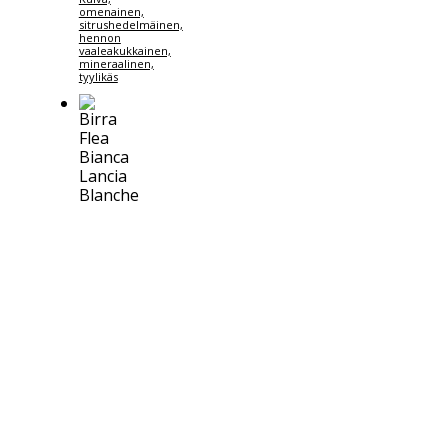
omenainen,
sitrushedelmäinen,
hennon
vaaleakukkainen,
mineraalinen,
tyylikäs