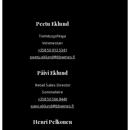
Peetu Eklund
Toimitusjohtaja
Viinimestari
+358 50 913 5341
peetu.eklund@bbwines.fi
Päivi Eklund
Retail Sales Director
Sommelière
+358 50 566 8440
paivi.eklund@bbwines.fi
Henri Pelkonen