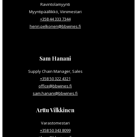
Ravintolamyynti
Myyntipäällikkö, Viinimestari
+358 44 333 7344
henri.pelkonen@bbwines.fi
Sam Hanani
Supply Chain Manager, Sales
+358 50 322 4321
office@bbwines.fi
sam.hanani@bbwines.fi
Arttu Vilkkinen
Varastomestari
+358 50 343 8099