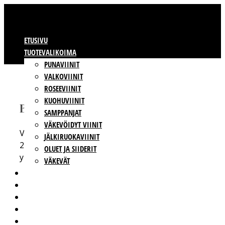
ETUSIVU
TUOTEVALIKOIMA
PUNAVIINIT
VALKOVIINIT
ROSEEVIINIT
KUOHUVIINIT
BBWINES OY
SAMPPANJAT
VÄKEVÖIDYT VIINIT
Vajossuonkatu 10
JÄLKIRUOKAVIINIT
20360 Turku
OLUET JA SIIDERIT
y-tunnus: 2009865-8
VÄKEVÄT
VIINIT OMALLA ETIKETILLÄ
TUOTTAJAT
VASTUULLISUUS
BBWINES
YHTEYSTIEDOT