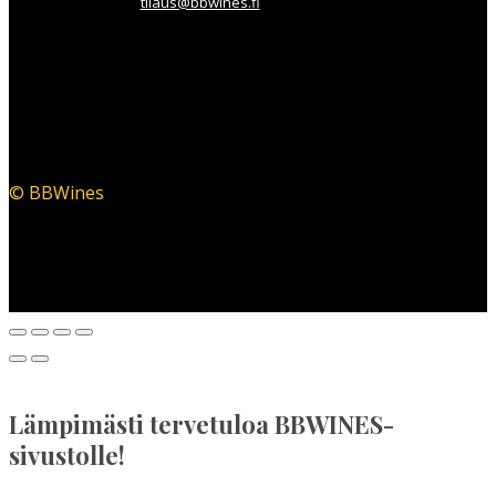
tilaus@bbwines.fi
© BBWines
Lämpimästi tervetuloa BBWINES-
sivustolle!