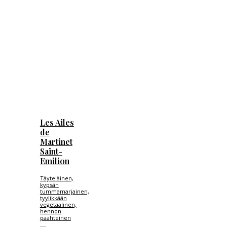
Les Ailes
de
Martinet
Saint-
Emilion
Täyteläinen,
kypsän
tummamarjainen,
tyylikkään
vegetaalinen,
hennon
paahteinen