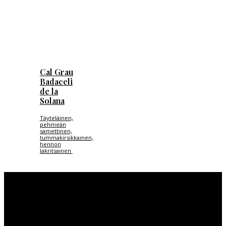
Cal Grau
Badaceli
de la
Solana
Täyteläinen,
pehmeän
samettinen,
tummakirsikkainen,
hennon
lakritsainen