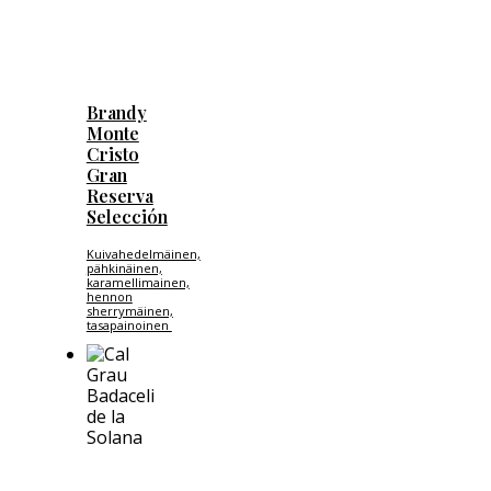
Brandy
Monte
Cristo
Gran
Reserva
Selección
Kuivahedelmäinen,
pähkinäinen,
karamellimainen,
hennon
sherrymäinen,
tasapainoinen