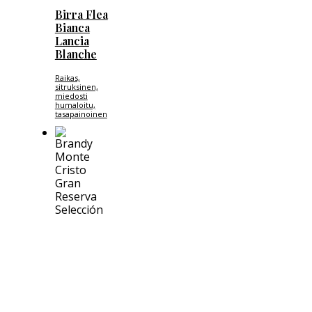
Birra Flea
Bianca
Lancia
Blanche
Raikas,
sitruksinen,
miedosti
humaloitu,
tasapainoinen