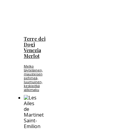
Terre dei
Dogi
Venezia
Merlot
Melko
täyteläinen,
mausteisen
pehmeä,
luumuinen,
keskipitkä
jälkimaku