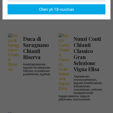
Kaikki tuotteet osastossa:
Chianti
Olen yli 18-vuotias
Duca di
Nunzi Conti
Saragnano
Chianti
Chianti
Classico
Riserva
Gran
Selezione
Keskitäyteläinen,
kypsän kirsikkainen,
Vigna Elisa
hennon orvokkinen,
paahteinen, tyylikäs
Täyteläinen,
monivivahteinen,
kypsän hedelmäinen,
balsaminen,
mausteinen, yrttinen,
tasapainoinen
happorakenne, viipyvä
jälkimaku, harmoninen