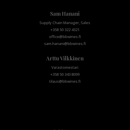
Sam Hanani
Supply Chain Manager, Sales
+358 50 322 4321
office@bbwines.fi
sam.hanani@bbwines.fi
Arttu Vilkkinen
Varastomestari
+358 50 343 8099
tilaus@bbwines.fi