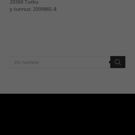
20360 Turku
y-tunnus: 2009865-8
Products
search