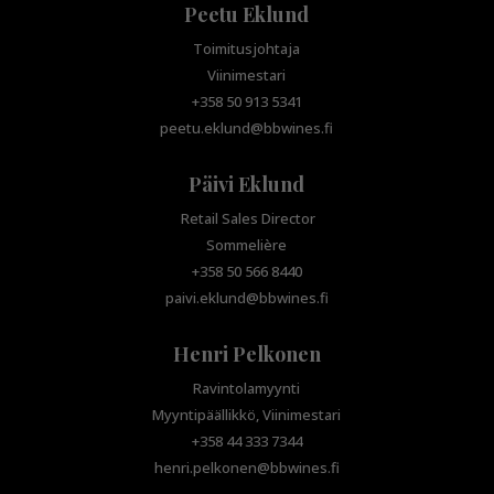
Peetu Eklund
Toimitusjohtaja
Viinimestari
+358 50 913 5341
peetu.eklund@bbwines.fi
Päivi Eklund
Retail Sales Director
Sommelière
+358 50 566 8440
paivi.eklund@bbwines.fi
Henri Pelkonen
Ravintolamyynti
Myyntipäällikkö, Viinimestari
+358 44 333 7344
henri.pelkonen@bbwines.fi