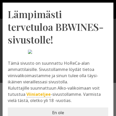
Lämpimästi
tervetuloa BBWINES-
sivustolle!
Chianti
Tämä sivusto on suunnattu HoReCa-alan
ammattilaisille. Sivustollamme löydät tietoa
viinivalikoimastamme ja sinun tulee olla täysi-
ikäinen vieraillessasi sivustolla.
Kuluttajille suunnattuun Alko-valikoimaan voit
tutustua
Viiniateljee
-sivustollamme. Varmista
vielä tästä, oletko yli 18 -vuotias.
Chianti
En ole