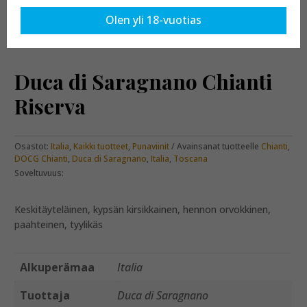
Olen yli 18-vuotias
Etusivu
»
Kaikki tuotteet
» Duca di Saragnano Chianti Riserva
Duca di Saragnano Chianti
Riserva
Osastot:
Italia
,
Kaikki tuotteet
,
Punaviinit
Avainsanat tuotteelle
Chianti
,
DOCG Chianti
,
Duca di Saragnano
,
Italia
,
Toscana
Soveltuvuus:
Keskitäyteläinen, kypsän kirsikkainen, hennon orvokkinen,
paahteinen, tyylikäs
Alkuperämaa
Italia
Tuottaja
Duca di Saragnano