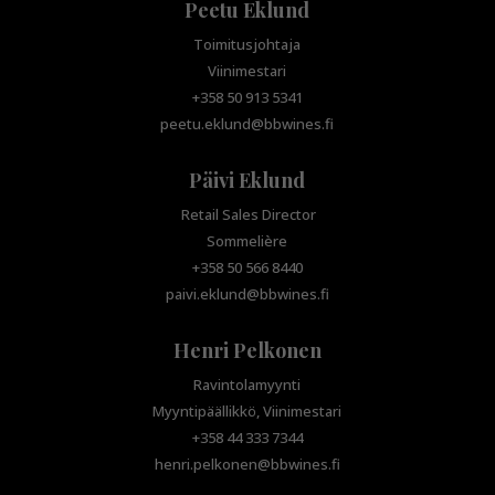
Peetu Eklund
Toimitusjohtaja
Viinimestari
+358 50 913 5341
peetu.eklund@bbwines.fi
Päivi Eklund
Retail Sales Director
Sommelière
+358 50 566 8440
paivi.eklund@bbwines.fi
Henri Pelkonen
Ravintolamyynti
Myyntipäällikkö, Viinimestari
+358 44 333 7344
henri.pelkonen@bbwines.fi