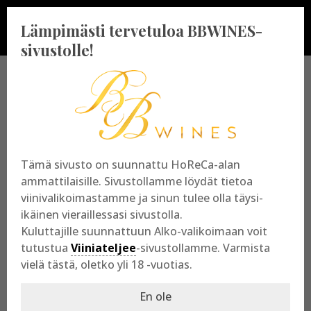
Lämpimästi tervetuloa BBWINES-
sivustolle!
BBWINES OY
Vajossuonkatu 10
Tämä sivusto on suunnattu HoReCa-alan
20360 Turku
ammattilaisille. Sivustollamme löydät tietoa
y-tunnus: 2009865-8
viinivalikoimastamme ja sinun tulee olla täysi-
ikäinen vieraillessasi sivustolla.
Kuluttajille suunnattuun Alko-valikoimaan voit
tutustua
Viiniateljee
-sivustollamme. Varmista
vielä tästä, oletko yli 18 -vuotias.
En ole