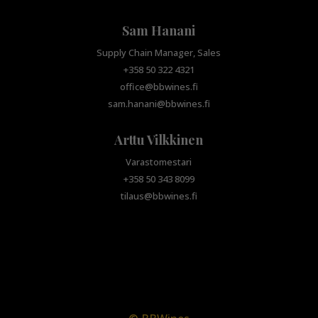
Sam Hanani
Supply Chain Manager, Sales
+358 50 322 4321
office@bbwines.fi
sam.hanani@bbwines.fi
Arttu Vilkkinen
Varastomestari
+358 50 343 8099
tilaus@bbwines.fi