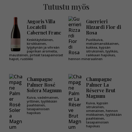
Tutustu myös
Angoris Villa
Guerrieri
Locatelli
Rizzardi Fior di
Cabernet Franc
Rosa
Keskitäyteläinen,
Puolikuiva,
kirsikkainen,
metsämansikkainen,
lyijykynän ja vihreän
kukkea, kypsän
paprikan aromeita,
sitruksinen, tyylikäs,
mausteinen, pirteät tasapainoiset
raikkaan hapokas,
hapot, rustiikki
hennon mineraalinen
Champagne
Champagne
Palmer Rosé
Palmer La
Solera Magnum
Réserve Brut
Magnum
Kuiva, vadelmainen,
yrttinen, tyylikkään
Kuiva, kypsän
paahteinen,
sitruksinen,
tasapainoisen
omenainen, hennon
hapokas
mokkainen, tyylikkään
paahteinen,
tasapainoisen
hapokas