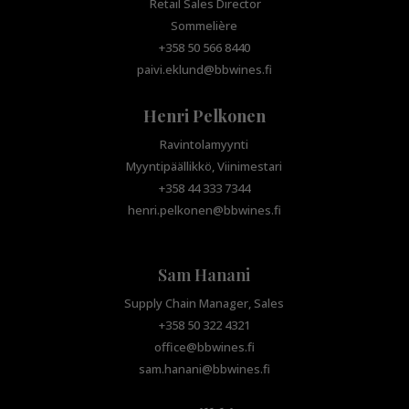
Retail Sales Director
Sommelière
+358 50 566 8440
paivi.eklund@bbwines.fi
Henri Pelkonen
Ravintolamyynti
Myyntipäällikkö, Viinimestari
+358 44 333 7344
henri.pelkonen@bbwines.fi
Sam Hanani
Supply Chain Manager, Sales
+358 50 322 4321
office@bbwines.fi
sam.hanani@bbwines.fi