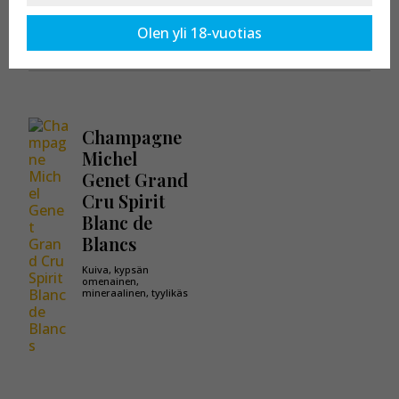
Kaikki tuotteet osastossa:
Chouilly
Olen yli 18-vuotias
Champagne
Michel
Genet Grand
Cru Spirit
Blanc de
Blancs
Kuiva, kypsän
omenainen,
mineraalinen, tyylikäs