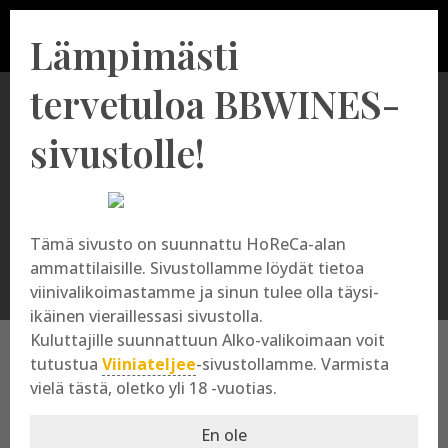
Lämpimästi
tervetuloa BBWINES-
sivustolle!
Chouilly
Tämä sivusto on suunnattu HoReCa-alan
ammattilaisille. Sivustollamme löydät tietoa
viinivalikoimastamme ja sinun tulee olla täysi-
ikäinen vieraillessasi sivustolla.
Kuluttajille suunnattuun Alko-valikoimaan voit
tutustua
Viiniateljee
-sivustollamme. Varmista
vielä tästä, oletko yli 18 -vuotias.
Chouilly
En ole