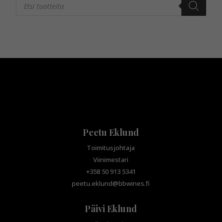
search
Peetu Eklund
Toimitusjohtaja
Viinimestari
+358 50 913 5341
peetu.eklund@bbwines.fi
Päivi Eklund