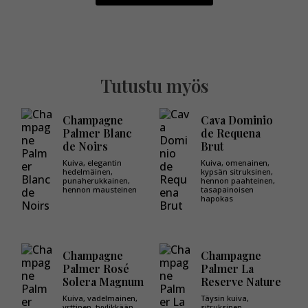
Tutustu myös
Champagne
Cava Dominio
Palmer Blanc
de Requena
de Noirs
Brut
Kuiva, elegantin
Kuiva, omenainen,
hedelmäinen,
kypsän sitruksinen,
punaherukkainen,
hennon paahteinen,
hennon mausteinen
tasapainoisen
hapokas
Champagne
Champagne
Palmer Rosé
Palmer La
Solera Magnum
Reserve Nature
Kuiva, vadelmainen,
Täysin kuiva,
yrttinen, tyylikkään
sitruksinen,