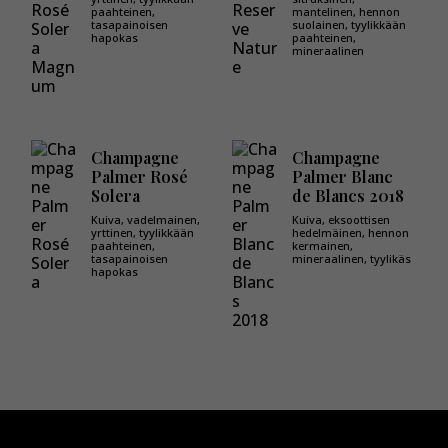
paahteinen,
mantelinen, hennon
tasapainoisen
suolainen, tyylikkään
hapokas
paahteinen,
mineraalinen
Champagne
Champagne
Palmer Rosé
Palmer Blanc
Solera
de Blancs 2018
Kuiva, vadelmainen,
Kuiva, eksoottisen
yrttinen, tyylikkään
hedelmäinen, hennon
paahteinen,
kermainen,
tasapainoisen
mineraalinen, tyylikäs
hapokas