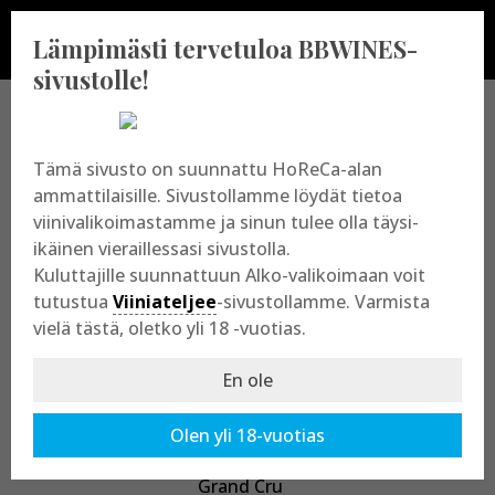
Lämpimästi tervetuloa BBWINES-
sivustolle!
BBWINES OY
Tämä sivusto on suunnattu HoReCa-alan
ammattilaisille. Sivustollamme löydät tietoa
viinivalikoimastamme ja sinun tulee olla täysi-
Vajossuonkatu 10
ikäinen vieraillessasi sivustolla.
20360 Turku
Kuluttajille suunnattuun Alko-valikoimaan voit
y-tunnus: 2009865-8
tutustua
Viiniateljee
-sivustollamme. Varmista
vielä tästä, oletko yli 18 -vuotias.
En ole
Olen yli 18-vuotias