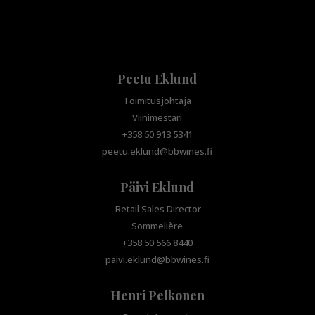
Peetu Eklund
Toimitusjohtaja
Viinimestari
+358 50 913 5341
peetu.eklund@bbwines.fi
Päivi Eklund
Retail Sales Director
Sommelière
+358 50 566 8440
paivi.eklund@bbwines.fi
Henri Pelkonen