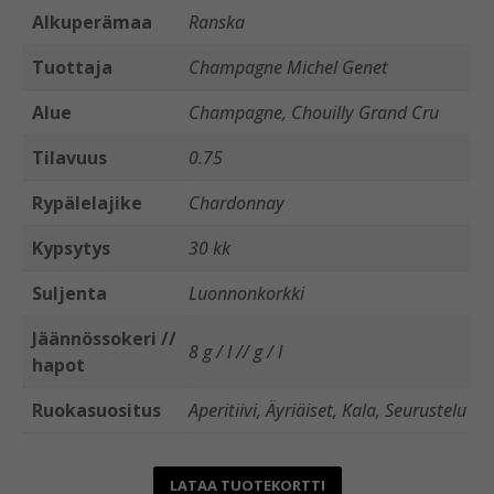
Alkuperämaa
Ranska
Tuottaja
Champagne Michel Genet
Alue
Champagne, Chouilly Grand Cru
Tilavuus
0.75
Rypälelajike
Chardonnay
Kypsytys
30 kk
Suljenta
Luonnonkorkki
Jäännössokeri //
8 g / l // g / l
hapot
Ruokasuositus
Aperitiivi, Äyriäiset, Kala, Seurustelu
LATAA TUOTEKORTTI