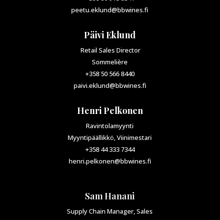
peetu.eklund@bbwines.fi
Päivi Eklund
Retail Sales Director
Sommelière
+358 50 566 8440
paivi.eklund@bbwines.fi
Henri Pelkonen
Ravintolamyynti
Myyntipäällikkö, Viinimestari
+358 44 333 7344
henri.pelkonen@bbwines.fi
Sam Hanani
Supply Chain Manager, Sales