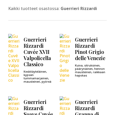
Kaikki tuotteet osastossa:
Guerrieri Rizzardi
Guerrieri
Guerrieri
Rizzardi
Rizzardi
Cuvée XVII
Pinot Grigio
Valpolicella
delle Venezie
Classico
Kuiva, sitruksinen,
päärynäinen, hennon
Keskitäyteläinen,
mausteinen, raikkaan
kypsän
hapokas
tummamarjainen,
mausteinen, pyöreä
Guerrieri
Guerrieri
Rizzardi
Rizzardi
Soave Cuvée
Grappa di