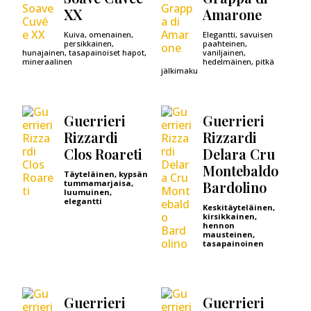
XX
Amarone
Kuiva, omenainen,
Elegantti, savuisen
persikkainen,
paahteinen,
hunajainen, tasapainoiset hapot,
vaniljainen,
mineraalinen
hedelmäinen, pitkä
jälkimaku
Guerrieri
Guerrieri
Rizzardi
Rizzardi
Clos Roareti
Delara Cru
Montebaldo
Täyteläinen, kypsän
tummamarjaisa,
Bardolino
luumuinen,
elegantti
Keskitäyteläinen,
kirsikkainen,
hennon
mausteinen,
tasapainoinen
Guerrieri
Guerrieri