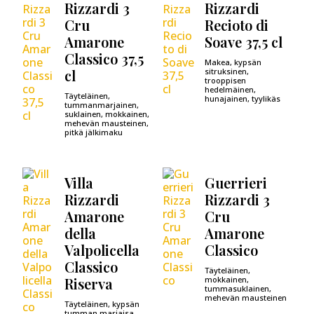
Rizzardi 3
Rizzardi
Cru
Recioto di
Amarone
Soave 37,5 cl
Classico 37,5
Makea, kypsän
cl
sitruksinen,
trooppisen
hedelmäinen,
Täyteläinen,
hunajainen, tyylikäs
tummanmarjainen,
suklainen, mokkainen,
mehevän mausteinen,
pitkä jälkimaku
Villa
Guerrieri
Rizzardi
Rizzardi 3
Amarone
Cru
della
Amarone
Valpolicella
Classico
Classico
Täyteläinen,
Riserva
mokkainen,
tummasuklainen,
mehevän mausteinen
Täyteläinen, kypsän
tumman marjaisa,