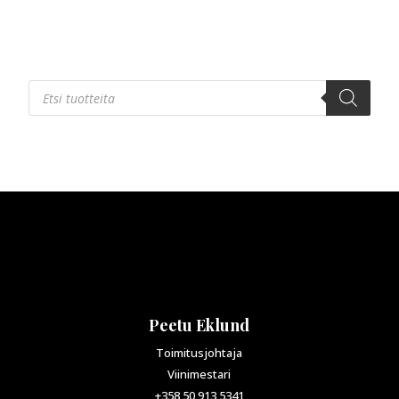
Products
search
Peetu Eklund
Toimitusjohtaja
Viinimestari
+358 50 913 5341