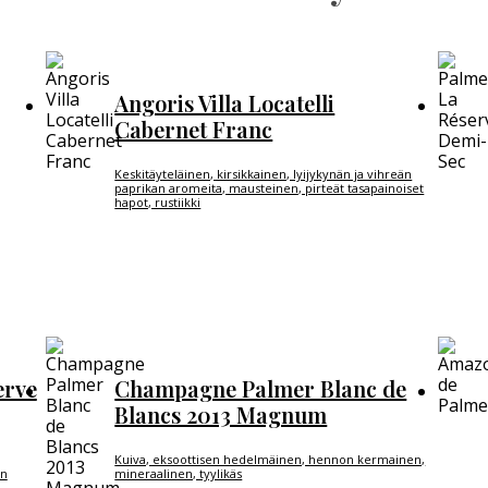
Angoris Villa Locatelli
Cabernet Franc
Keskitäyteläinen, kirsikkainen, lyijykynän ja vihreän
paprikan aromeita, mausteinen, pirteät tasapainoiset
hapot, rustiikki
erve
Champagne Palmer Blanc de
Blancs 2013 Magnum
Kuiva, eksoottisen hedelmäinen, hennon kermainen,
en
mineraalinen, tyylikäs