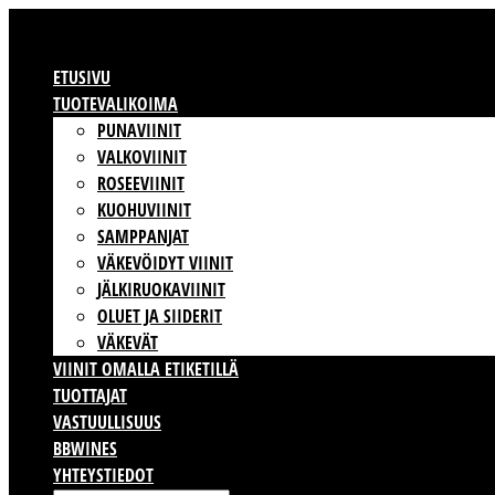
ETUSIVU
TUOTEVALIKOIMA
PUNAVIINIT
VALKOVIINIT
ROSEEVIINIT
KUOHUVIINIT
SAMPPANJAT
VÄKEVÖIDYT VIINIT
JÄLKIRUOKAVIINIT
OLUET JA SIIDERIT
VÄKEVÄT
VIINIT OMALLA ETIKETILLÄ
TUOTTAJAT
VASTUULLISUUS
BBWINES
YHTEYSTIEDOT