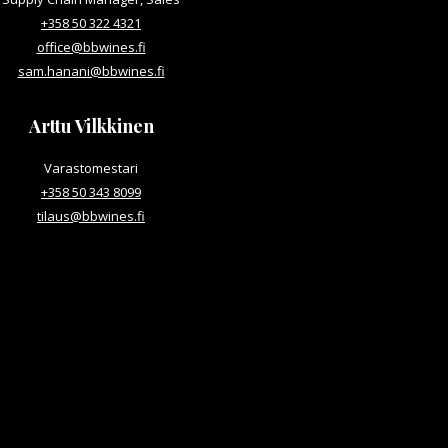
+358 50 322 4321
office@bbwines.fi
sam.hanani@bbwines.fi
Arttu Vilkkinen
Varastomestari
+358 50 343 8099
tilaus@bbwines.fi