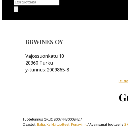
Products
search
BBWINES OY
Vajossuonkatu 10
20360 Turku
y-tunnus: 2009865-8
Etusi
G
Tuotetunnus (SKU):
8007443000842
Osastot:
Italia
,
Kaikki tuotteet
,
Punaviinit
Avainsanat tuotteelle
3 