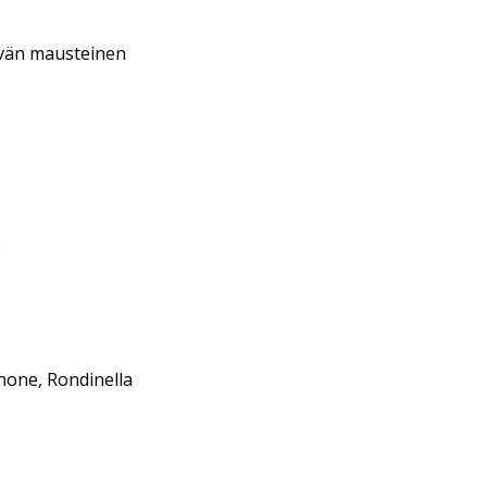
vän mausteinen
e
none, Rondinella