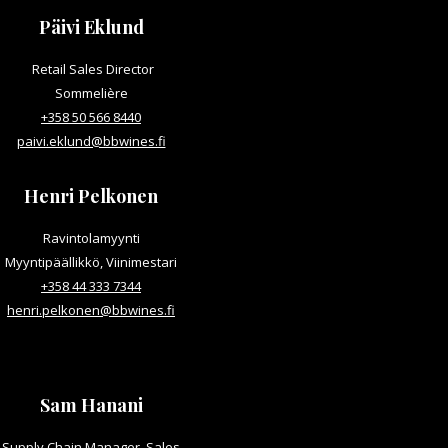
Päivi Eklund
Retail Sales Director
Sommelière
+358 50 566 8440
paivi.eklund@bbwines.fi
Henri Pelkonen
Ravintolamyynti
Myyntipäällikkö, Viinimestari
+358 44 333 7344
henri.pelkonen@bbwines.fi
Sam Hanani
Supply Chain Manager, Sales