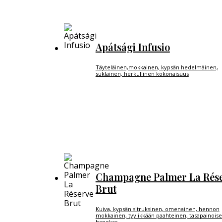
Apátsági Infusio
Täyteläinen,mokkainen, kypsän hedelmäinen,
suklainen, herkullinen kokonaisuus
Champagne Palmer La Rés
Brut
Kuiva, kypsän sitruksinen, omenainen, hennon
mokkainen, tyylikkään paahteinen, tasapainois
hapokas