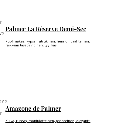
Palmer La Réserve Demi-Sec
Puolimakea, kypsän sitrukinen, hennon paahteinen,
raikkaan tasapainoinen, tyylikäs
Amazone de Palmer
Kuiva, runsas, moniulotteinen, paahteinen, elegantti