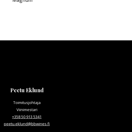
Peetu Eklund
Toimitusjohtaja
Viinimestari
+358 50 913 5341
peetu.eklund@bbwines.fi