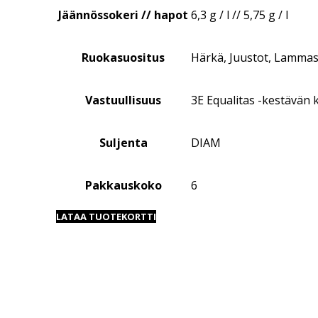
Jäännössokeri // hapot
6,3 g / l // 5,75 g / l
Ruokasuositus
Härkä, Juustot, Lammas,
Vastuullisuus
3E Equalitas -kestävän 
Suljenta
DIAM
Pakkauskoko
6
LATAA TUOTEKORTTI