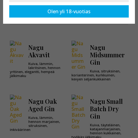
Kaikki tuotteet osastossa:
Nagu Distillery
Olen yli 18-vuotias
Nagu
Nagu
Akvavit
Midsummer
Gin
Kuiva, lämmin,
lakritsinen, hennon
Kuiva, sitruksinen,
yrttinen, elegantti, hempeä
korianterinen, kurkkuinen,
jälkimaku
kevyen seljankukkainen
Nagu Oak
Nagu Small
Aged Gin
Batch Dry
Gin
Kuiva, lämmin,
hennon marjainen,
Kuiva, täyteläinen,
sitruksinen,
katajanmarjainen,
inkiväärinen
hennon kukkainen,
tyylikäs jälkimaku