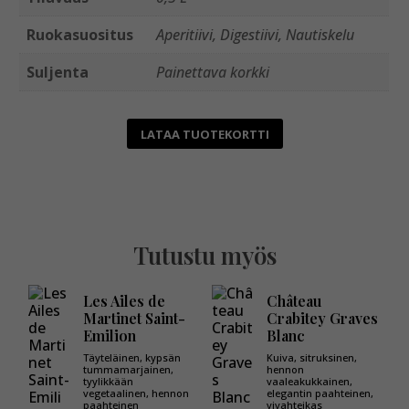
Ruokasuositus
Aperitiivi, Digestiivi, Nautiskelu
Suljenta
Painettava korkki
LATAA TUOTEKORTTI
Tutustu myös
Les Ailes de
Château
Martinet Saint-
Crabitey Graves
Emilion
Blanc
Täyteläinen, kypsän
Kuiva, sitruksinen,
tummamarjainen,
hennon
tyylikkään
vaaleakukkainen,
vegetaalinen, hennon
elegantin paahteinen,
paahteinen
vivahteikas