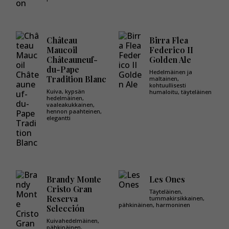
Château
Birra Flea
Maucoil
Federico II
Châteauneuf-
Golden Ale
du-Pape
Hedelmäinen ja
Tradition Blanc
maltainen,
kohtuullisesti
Kuiva, kypsän
humaloitu, täyteläinen
hedelmäinen,
vaaleakukkainen,
hennon paahteinen,
elegantti
Brandy Monte
Les Ones
Cristo Gran
Täyteläinen,
Reserva
tummakirsikkainen,
pähkinäinen, harmoninen
Selección
Kuivahedelmäinen,
pähkinäinen,