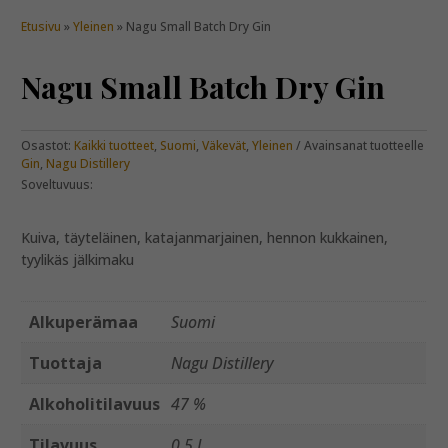
Etusivu
»
Yleinen
» Nagu Small Batch Dry Gin
Nagu Small Batch Dry Gin
Osastot:
Kaikki tuotteet
,
Suomi
,
Väkevät
,
Yleinen
Avainsanat tuotteelle
Gin
,
Nagu Distillery
Soveltuvuus:
Kuiva, täyteläinen, katajanmarjainen, hennon kukkainen,
tyylikäs jälkimaku
Alkuperämaa
Suomi
Tuottaja
Nagu Distillery
Alkoholitilavuus
47 %
Tilavuus
0,5 L