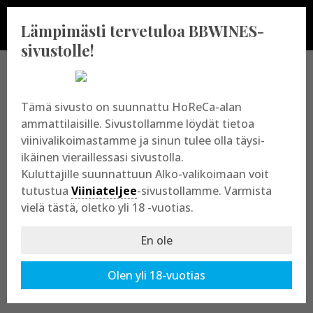
Lämpimästi tervetuloa BBWINES-
sivustolle!
BBWINES OY
Tämä sivusto on suunnattu HoReCa-alan
ammattilaisille. Sivustollamme löydät tietoa
viinivalikoimastamme ja sinun tulee olla täysi-
Vajossuonkatu 10
ikäinen vieraillessasi sivustolla.
20360 Turku
Kuluttajille suunnattuun Alko-valikoimaan voit
y-tunnus: 2009865-8
tutustua
Viiniateljee
-sivustollamme. Varmista
vielä tästä, oletko yli 18 -vuotias.
En ole
Olen yli 18-vuotias