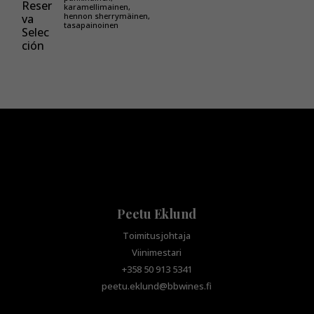
karamellimainen,
hennon sherrymäinen,
tasapainoinen
Peetu Eklund
Toimitusjohtaja
Viinimestari
+358 50 913 5341
peetu.eklund@bbwines.fi