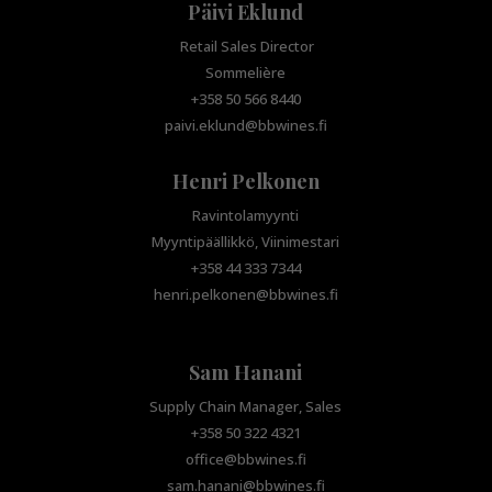
Päivi Eklund
Retail Sales Director
Sommelière
+358 50 566 8440
paivi.eklund@bbwines.fi
Henri Pelkonen
Ravintolamyynti
Myyntipäällikkö, Viinimestari
+358 44 333 7344
henri.pelkonen@bbwines.fi
Sam Hanani
Supply Chain Manager, Sales
+358 50 322 4321
office@bbwines.fi
sam.hanani@bbwines.fi