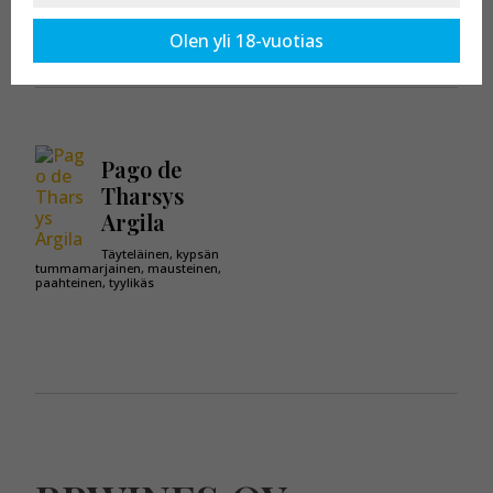
Kaikki tuotteet osastossa:
Vinos de Pago
Olen yli 18-vuotias
Pago de
Tharsys
Argila
Täyteläinen, kypsän
tummamarjainen, mausteinen,
paahteinen, tyylikäs