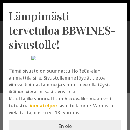
Lämpimästi
tervetuloa BBWINES-
sivustolle!
Vinos de Pago
Tämä sivusto on suunnattu HoReCa-alan
ammattilaisille. Sivustollamme löydät tietoa
viinivalikoimastamme ja sinun tulee olla täysi-
ikäinen vieraillessasi sivustolla.
Kuluttajille suunnattuun Alko-valikoimaan voit
tutustua
Viiniateljee
-sivustollamme. Varmista
vielä tästä, oletko yli 18 -vuotias.
Vinos de Pago
En ole