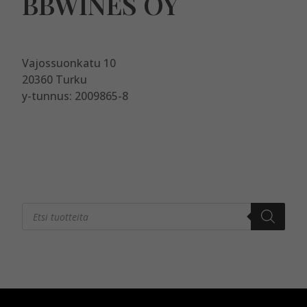
BBWINES OY
Vajossuonkatu 10
20360 Turku
y-tunnus: 2009865-8
Products
search