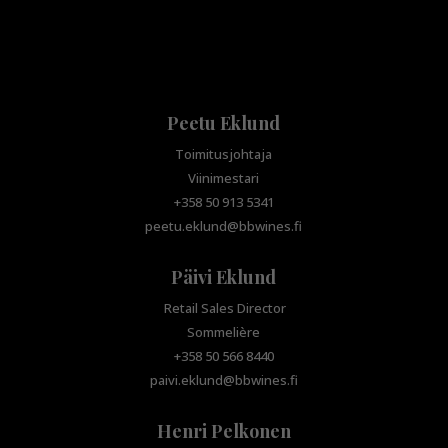
Peetu Eklund
Toimitusjohtaja
Viinimestari
+358 50 913 5341
peetu.eklund@bbwines.fi
Päivi Eklund
Retail Sales Director
Sommelière
+358 50 566 8440
paivi.eklund@bbwines.fi
Henri Pelkonen