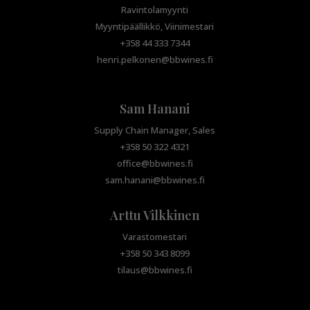
Ravintolamyynti
Myyntipäällikkö, Viinimestari
+358 44 333 7344
henri.pelkonen@bbwines.fi
Sam Hanani
Supply Chain Manager, Sales
+358 50 322 4321
office@bbwines.fi
sam.hanani@bbwines.fi
Arttu Vilkkinen
Varastomestari
+358 50 343 8099
tilaus@bbwines.fi