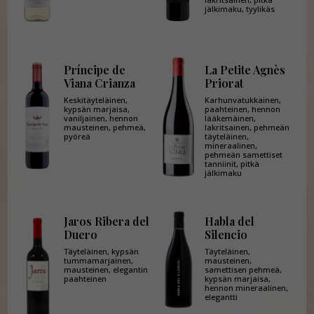
jälkimaku, tyylikäs
Príncipe de
La Petite Agnès
Viana Crianza
Priorat
Keskitäyteläinen,
Karhunvatukkainen,
kypsän marjaisa,
paahteinen, hennon
vaniljainen, hennon
lääkemäinen,
mausteinen, pehmeä,
lakritsainen, pehmeän
pyöreä
täyteläinen,
mineraalinen,
pehmeän samettiset
tanniinit, pitkä
jälkimaku
Jaros Ribera del
Habla del
Duero
Silencio
Täyteläinen, kypsän
Täyteläinen,
tummamarjainen,
mausteinen,
mausteinen, elegantin
samettisen pehmeä,
paahteinen
kypsän marjaisa,
hennon mineraalinen,
elegantti