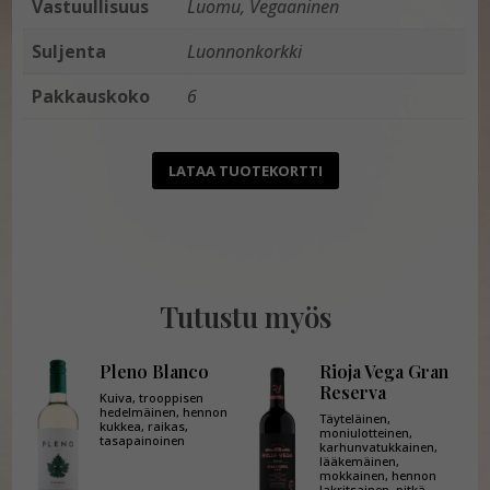
Vastuullisuus
Luomu, Vegaaninen
Suljenta
Luonnonkorkki
Pakkauskoko
6
LATAA TUOTEKORTTI
Tutustu myös
Pleno Blanco
Rioja Vega Gran
Reserva
Kuiva, trooppisen
hedelmäinen, hennon
Täyteläinen,
kukkea, raikas,
moniulotteinen,
tasapainoinen
karhunvatukkainen,
lääkemäinen,
mokkainen, hennon
lakritsainen, pitkä