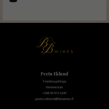
Peetu Eklund
Toimitusjohtaja
Viinimestari
+358 50 913 5341
peetu.eklund@bbwines.fi