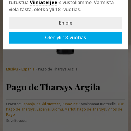
tutustua
Viiniateljee
-sivustollamme. Varmista
vielä tästä, oletko yli 18 -vuotias.
En ole
Olen yli 18-vuotias
Etusivu
»
Espanja
» Pago de Tharsys Argila
Pago de Tharsys Argila
Osastot:
Espanja
,
Kaikki tuotteet
,
Punaviinit
Avainsanat tuotteelle
DOP
Pago de Tharsys
,
Espanja
,
Luomu
,
Merlot
,
Pago de Tharsys
,
Vinos de
Pago
Soveltuvuus: