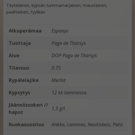
Täyteläinen, kypsän tummamarjainen, mausteinen,
paahteinen, tyylikäs
Alkuperämaa
Espanja
Tuottaja
Pago de Tharsys
Alue
DOP Pago de Tharsys
Tilavuus
0.75
Rypälelajike
Merlot
Kypsytys
12 kk tammessa
Jäännössokeri //
1,5 g/l
hapot
Ruokasuositus
Ankka, Lammas, Nautiskelu, Pata