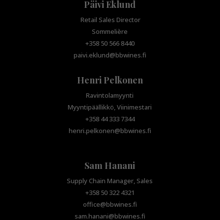
Päivi Eklund
Retail Sales Director
Sommelière
+358 50 566 8440
paivi.eklund@bbwines.fi
Henri Pelkonen
Ravintolamyynti
Myyntipäällikkö, Viinimestari
+358 44 333 7344
henri.pelkonen@bbwines.fi
Sam Hanani
Supply Chain Manager, Sales
+358 50 322 4321
office@bbwines.fi
sam.hanani@bbwines.fi