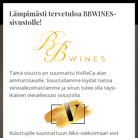
Lämpimästi tervetuloa BBWINES-
sivustolle!
BBWINES OY
Vajossuonkatu 10
Tämä sivusto on suunnattu HoReCa-alan
20360 Turku
ammattilaisille. Sivustollamme löydät tietoa
y-tunnus: 2009865-8
viinivalikoimastamme ja sinun tulee olla täysi-
ikäinen vieraillessasi sivustolla.
Kuluttajille suunnattuun Alko-valikoimaan voit