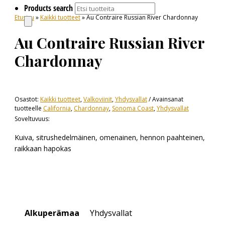
Products search
Etusivu
»
Kaikki tuotteet
» Au Contraire Russian River Chardonnay
Au Contraire Russian River
Chardonnay
Osastot:
Kaikki tuotteet
,
Valkoviinit
,
Yhdysvallat
Avainsanat
tuotteelle
California
,
Chardonnay
,
Sonoma Coast
,
Yhdysvallat
Soveltuvuus:
Kuiva, sitrushedelmäinen, omenainen, hennon paahteinen,
raikkaan hapokas
Alkuperämaa
Yhdysvallat