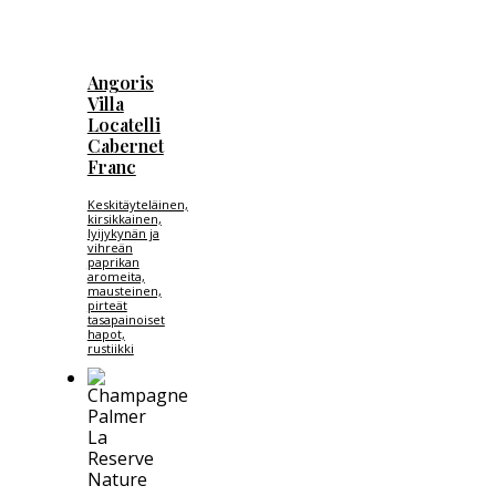
Angoris
Villa
Locatelli
Cabernet
Franc
Keskitäyteläinen,
kirsikkainen,
lyijykynän ja
vihreän
paprikan
aromeita,
mausteinen,
pirteät
tasapainoiset
hapot,
rustiikki