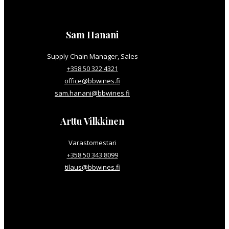
Sam Hanani
Supply Chain Manager, Sales
+358 50 322 4321
office@bbwines.fi
sam.hanani@bbwines.fi
Arttu Vilkkinen
Varastomestari
+358 50 343 8099
tilaus@bbwines.fi