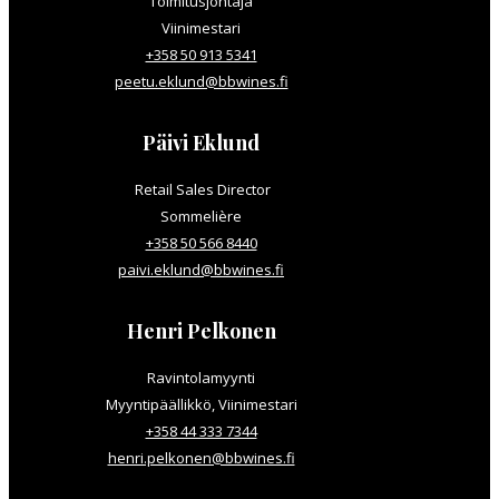
Toimitusjohtaja
Viinimestari
+358 50 913 5341
peetu.eklund@bbwines.fi
Päivi Eklund
Retail Sales Director
Sommelière
+358 50 566 8440
paivi.eklund@bbwines.fi
Henri Pelkonen
Ravintolamyynti
Myyntipäällikkö, Viinimestari
+358 44 333 7344
henri.pelkonen@bbwines.fi