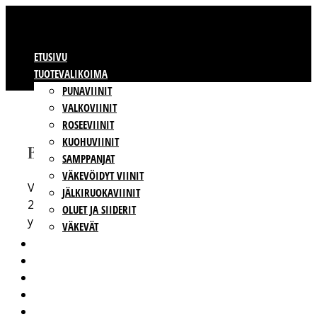
ETUSIVU
TUOTEVALIKOIMA
PUNAVIINIT
VALKOVIINIT
ROSEEVIINIT
KUOHUVIINIT
BBWINES OY
SAMPPANJAT
VÄKEVÖIDYT VIINIT
Vajossuonkatu 10
JÄLKIRUOKAVIINIT
20360 Turku
OLUET JA SIIDERIT
y-tunnus: 2009865-8
VÄKEVÄT
VIINIT OMALLA ETIKETILLÄ
TUOTTAJAT
VASTUULLISUUS
BBWINES
YHTEYSTIEDOT