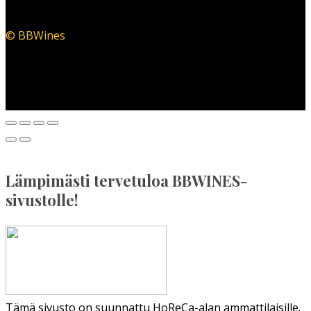
© BBWines
Lämpimästi tervetuloa BBWINES-
sivustolle!
Tämä sivusto on suunnattu HoReCa-alan ammattilaisille.