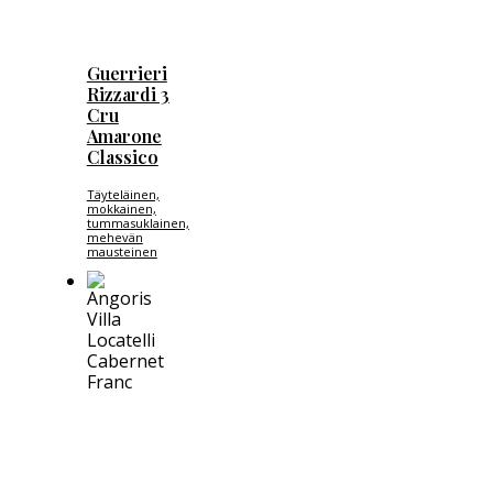
Guerrieri
Rizzardi 3
Cru
Amarone
Classico
Täyteläinen,
mokkainen,
tummasuklainen,
mehevän
mausteinen