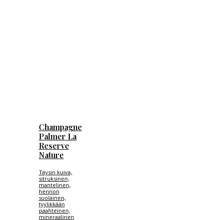
Champagne
Palmer La
Reserve
Nature
Täysin kuiva,
sitruksinen,
mantelinen,
hennon
suolainen,
tyylikkään
paahteinen,
mineraalinen