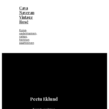
Cava
Naveran
Vintage
Rosé
Kuiva,
vadelmainen,
raikas,
hennon
paahteinen
Peetu Eklund