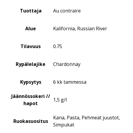
Tuottaja
Au contraire
Alue
Kalifornia, Russian River
Tilavuus
0.75
Rypälelajike
Chardonnay
Kypsytys
6 kk tammessa
Jäännössokeri //
1,5 g/l
hapot
Kana, Pasta, Pehmeät juustot,
Ruokasuositus
Simpukat