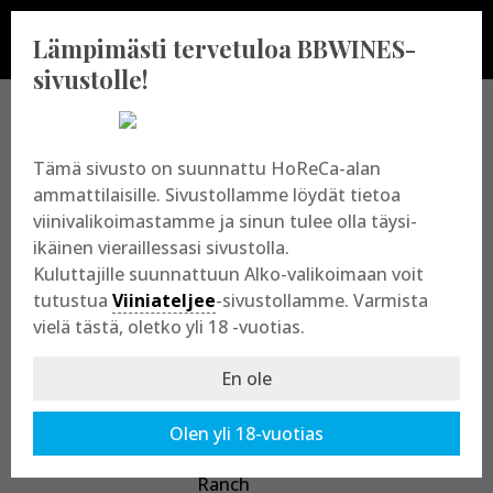
Lämpimästi tervetuloa BBWINES-
sivustolle!
BBWINES OY
Tämä sivusto on suunnattu HoReCa-alan
ammattilaisille. Sivustollamme löydät tietoa
viinivalikoimastamme ja sinun tulee olla täysi-
Vajossuonkatu 10
ikäinen vieraillessasi sivustolla.
20360 Turku
Kuluttajille suunnattuun Alko-valikoimaan voit
y-tunnus: 2009865-8
tutustua
Viiniateljee
-sivustollamme. Varmista
vielä tästä, oletko yli 18 -vuotias.
En ole
Olen yli 18-vuotias