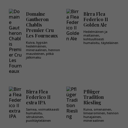
Domaine
Birra Flea
Gautheron
Federico II
Chablis
Golden Ale
Premier Cru
Hedelmäinen ja
Les Fourneaux
maltainen,
kohtuullisesti
Kuiva, kypsän
humaloitu, täyteläinen
hedelmäinen,
mineraalinen, hennon
mausteinen, pitkä
jälkimaku
Birra Flea
Pflüger
Federico II
Tradition
extra IPA
Riesling
Samea, voimakkaasti
Kuiva, omenainen,
humaloitu,
limearominen, hennon
sitruksinen,
hunajainen,
puolitäyteläinen
mineraalinen