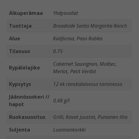
Alkuperämaa
Yhdysvallat
Tuottaja
Broadside Santa Margarita Ranch
Alue
Kalifornia, Paso Robles
Tilavuus
0.75
Cabernet Sauvignon, Malbec,
Rypälelajike
Merlot, Petit Verdot
Kypsytys
12 kk ranskalaisessa tammessa
Jäännössokeri //
0,48 g/l
hapot
Ruokasuositus
Grilli, Kovat juustot, Punainen liha
Suljenta
Luonnonkorkki