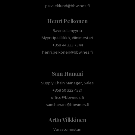
paivi.eklund@bbwines.fi
Henri Pelkonen
Ravintolamyynti
Myyntipäällikkö, Viinimestari
+358 44 333 7344
henri.pelkonen@bbwines.fi
Sam Hanani
Supply Chain Manager, Sales
+358 50 322 4321
office@bbwines.fi
sam.hanani@bbwines.fi
Arttu Vilkkinen
Varastomestari