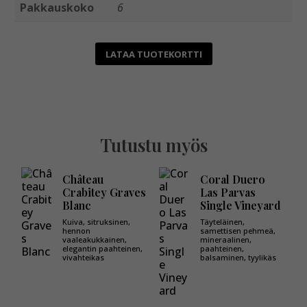
Pakkauskoko
6
LATAA TUOTEKORTTI
Tutustu myös
Château
Coral Duero
Crabitey Graves
Las Parvas
Blanc
Single Vineyard
Kuiva, sitruksinen,
Täyteläinen,
hennon
samettisen pehmeä,
vaaleakukkainen,
mineraalinen,
elegantin paahteinen,
paahteinen,
vivahteikas
balsaminen, tyylikäs