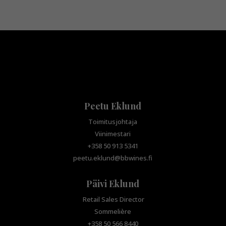
Peetu Eklund
Toimitusjohtaja
Viinimestari
+358 50 913 5341
peetu.eklund@bbwines.fi
Päivi Eklund
Retail Sales Director
Sommelière
+358 50 566 8440