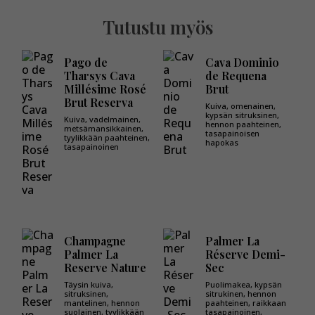
Tutustu myös
Pago de
Cava Dominio
Tharsys Cava
de Requena
Millésime Rosé
Brut
Brut Reserva
Kuiva, omenainen,
kypsän sitruksinen,
Kuiva, vadelmainen,
hennon paahteinen,
metsämansikkainen,
tasapainoisen
tyylikkään paahteinen,
hapokas
tasapainoinen
Champagne
Palmer La
Palmer La
Réserve Demi-
Reserve Nature
Sec
Täysin kuiva,
Puolimakea, kypsän
sitruksinen,
sitrukinen, hennon
mantelinen, hennon
paahteinen, raikkaan
suolainen, tyylikkään
tasapainoinen,