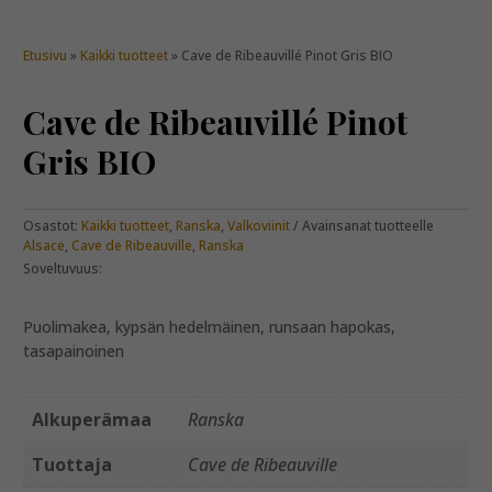
Etusivu
»
Kaikki tuotteet
» Cave de Ribeauvillé Pinot Gris BIO
Cave de Ribeauvillé Pinot
Gris BIO
Osastot:
Kaikki tuotteet
,
Ranska
,
Valkoviinit
Avainsanat tuotteelle
Alsace
,
Cave de Ribeauville
,
Ranska
Soveltuvuus:
Puolimakea, kypsän hedelmäinen, runsaan hapokas,
tasapainoinen
Alkuperämaa
Ranska
Tuottaja
Cave de Ribeauville