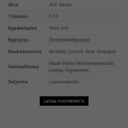
Alue
AOC Alsace
Tilavuus
0.75
Rypälelajike
Pinot Gris
Kypsytys
Terästankkikypsytys
Ruokasuositus
Äyriäiset, Juustot, Kala, Simpukat
Haute Valeur Environnementale,
Vastuullisuus
Luomu, Vegaaninen
Suljenta
Luonnonkorkki
LATAA TUOTEKORTTI