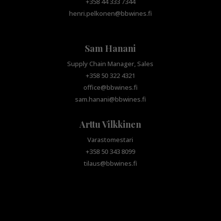
+358 44 333 7344
henri.pelkonen@bbwines.fi
Sam Hanani
Supply Chain Manager, Sales
+358 50 322 4321
office@bbwines.fi
sam.hanani@bbwines.fi
Arttu Vilkkinen
Varastomestari
+358 50 343 8099
tilaus@bbwines.fi