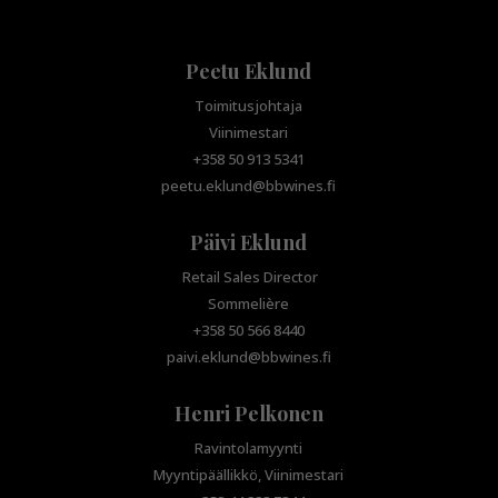
Peetu Eklund
Toimitusjohtaja
Viinimestari
+358 50 913 5341
peetu.eklund@bbwines.fi
Päivi Eklund
Retail Sales Director
Sommelière
+358 50 566 8440
paivi.eklund@bbwines.fi
Henri Pelkonen
Ravintolamyynti
Myyntipäällikkö, Viinimestari