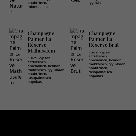
paahteinen,
tyylikäs
mineraalinen
Champagne
Champagne
Palmer La
Palmer La
Réserve
Réserve Brut
Mathusalem
Kuiva, kypsän
sitruksinen,
Kuiva, kypsän
omenainen, hennon
sitruksinen,
mokkainen, tyylikkään
omenainen, hennon
paahteinen,
mokkainen, tyylikkään
tasapainoisen
paahteinen,
hapokas
tasapainoisen
hapokas