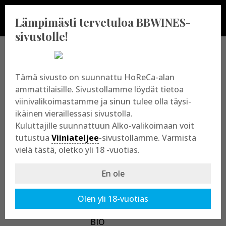
Lämpimästi tervetuloa BBWINES-
sivustolle!
BBWINES OY
Tämä sivusto on suunnattu HoReCa-alan
ammattilaisille. Sivustollamme löydät tietoa
viinivalikoimastamme ja sinun tulee olla täysi-
Vajossuonkatu 10
ikäinen vieraillessasi sivustolla.
20360 Turku
Kuluttajille suunnattuun Alko-valikoimaan voit
y-tunnus: 2009865-8
tutustua
Viiniateljee
-sivustollamme. Varmista
vielä tästä, oletko yli 18 -vuotias.
En ole
Olen yli 18-vuotias