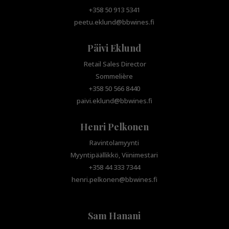
+358 50 913 5341
peetu.eklund@bbwines.fi
Päivi Eklund
Retail Sales Director
Sommelière
+358 50 566 8440
paivi.eklund@bbwines.fi
Henri Pelkonen
Ravintolamyynti
Myyntipäällikkö, Viinimestari
+358 44 333 7344
henri.pelkonen@bbwines.fi
Sam Hanani