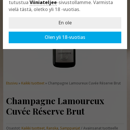
tutustua
Viiniateljee
-sivustollamme. Varmista
vielä tästä, oletko yli 18 -vuotias.
En ole
Olen yli 18-vuotias
Etusivu
»
Kaikki tuotteet
» Champagne Lamoureux Cuvée Réserve Brut
Champagne Lamoureux
Cuvée Réserve Brut
Osastot:
Kaikki tuotteet
,
Ranska
,
Samppanjat
Avainsanat tuotteelle