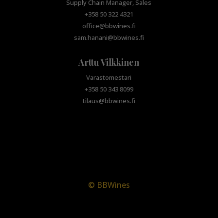
Supply Chain Manager, Sales
+358 50 322 4321
office@bbwines.fi
sam.hanani@bbwines.fi
Arttu Vilkkinen
Varastomestari
+358 50 343 8099
tilaus@bbwines.fi
© BBWines