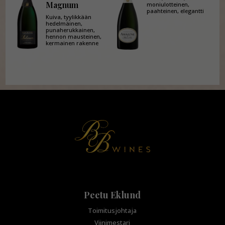
Magnum
moniulotteinen,
paahteinen, elegantti
Kuiva, tyylikkään
hedelmäinen,
punaherukkainen,
hennon mausteinen,
kermainen rakenne
Peetu Eklund
Toimitusjohtaja
Viinimestari