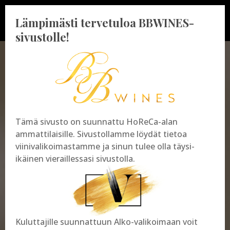
Lämpimästi tervetuloa BBWINES-
sivustolle!
BBWINES OY
Vajossuonkatu 10
Tämä sivusto on suunnattu HoReCa-alan
20360 Turku
ammattilaisille. Sivustollamme löydät tietoa
y-tunnus: 2009865-8
viinivalikoimastamme ja sinun tulee olla täysi-
ikäinen vieraillessasi sivustolla.
Kuluttajille suunnattuun Alko-valikoimaan voit