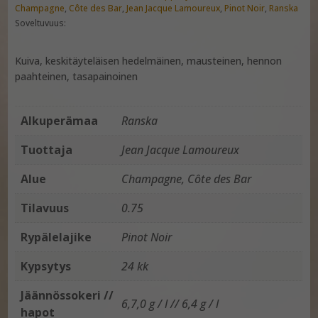
Champagne
,
Côte des Bar
,
Jean Jacque Lamoureux
,
Pinot Noir
,
Ranska
Soveltuvuus:
Kuiva, keskitäyteläisen hedelmäinen, mausteinen, hennon
paahteinen, tasapainoinen
Alkuperämaa
Ranska
Tuottaja
Jean Jacque Lamoureux
Alue
Champagne, Côte des Bar
Tilavuus
0.75
Rypälelajike
Pinot Noir
Kypsytys
24 kk
Jäännössokeri //
6,7,0 g / l // 6,4 g / l
hapot