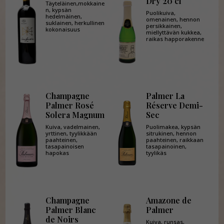
Dry 20 cl
Täyteläinen,mokkaine
n, kypsän
Puolikuiva,
hedelmäinen,
omenainen, hennon
suklainen, herkullinen
persikkainen,
kokonaisuus
miellyttävän kukkea,
raikas happorakenne
Champagne
Palmer La
Palmer Rosé
Réserve Demi-
Solera Magnum
Sec
Kuiva, vadelmainen,
Puolimakea, kypsän
yrttinen, tyylikkään
sitrukinen, hennon
paahteinen,
paahteinen, raikkaan
tasapainoisen
tasapainoinen,
hapokas
tyylikäs
Champagne
Amazone de
Palmer Blanc
Palmer
de Noirs
Kuiva, runsas,