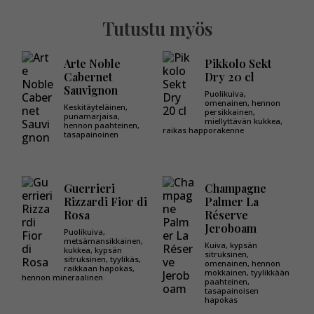
Tutustu myös
Arte Noble
Pikkolo Sekt
Cabernet
Dry 20 cl
Sauvignon
Puolikuiva,
omenainen, hennon
Keskitäyteläinen,
persikkainen,
punamarjaisa,
miellyttävän kukkea,
hennon paahteinen,
raikas happorakenne
tasapainoinen
Guerrieri
Champagne
Rizzardi Fior di
Palmer La
Rosa
Réserve
Jeroboam
Puolikuiva,
metsämansikkainen,
Kuiva, kypsän
kukkea, kypsän
sitruksinen,
sitruksinen, tyylikäs,
omenainen, hennon
raikkaan hapokas,
mokkainen, tyylikkään
hennon mineraalinen
paahteinen,
tasapainoisen
hapokas