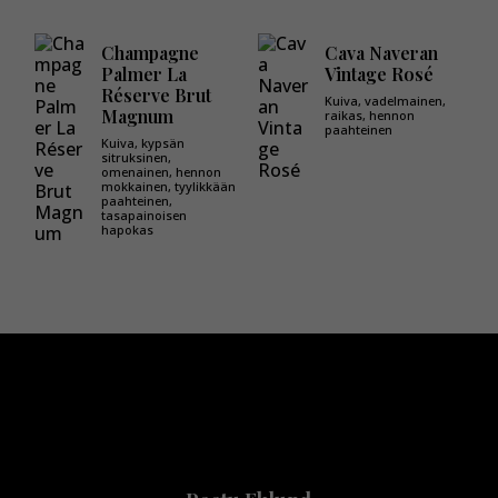
Champagne
Cava Naveran
Palmer La
Vintage Rosé
Réserve Brut
Kuiva, vadelmainen,
Magnum
raikas, hennon
paahteinen
Kuiva, kypsän
sitruksinen,
omenainen, hennon
mokkainen, tyylikkään
paahteinen,
tasapainoisen
hapokas