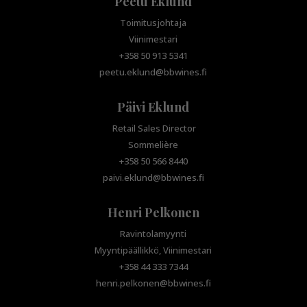
Peetu Eklund
Toimitusjohtaja
Viinimestari
+358 50 913 5341
peetu.eklund@bbwines.fi
Päivi Eklund
Retail Sales Director
Sommelière
+358 50 566 8440
paivi.eklund@bbwines.fi
Henri Pelkonen
Ravintolamyynti
Myyntipäällikkö, Viinimestari
+358 44 333 7344
henri.pelkonen@bbwines.fi