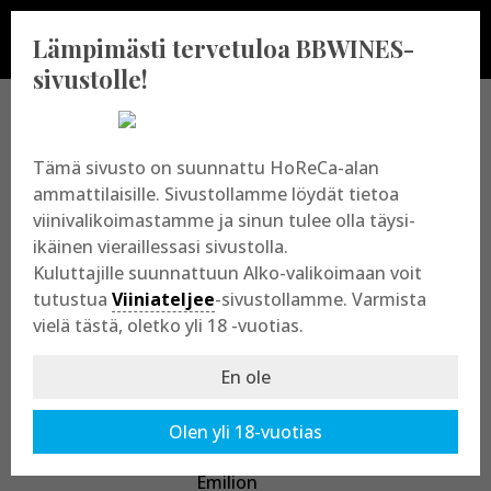
Lämpimästi tervetuloa BBWINES-
sivustolle!
BBWINES OY
Tämä sivusto on suunnattu HoReCa-alan
ammattilaisille. Sivustollamme löydät tietoa
viinivalikoimastamme ja sinun tulee olla täysi-
Vajossuonkatu 10
ikäinen vieraillessasi sivustolla.
20360 Turku
Kuluttajille suunnattuun Alko-valikoimaan voit
y-tunnus: 2009865-8
tutustua
Viiniateljee
-sivustollamme. Varmista
vielä tästä, oletko yli 18 -vuotias.
En ole
Olen yli 18-vuotias