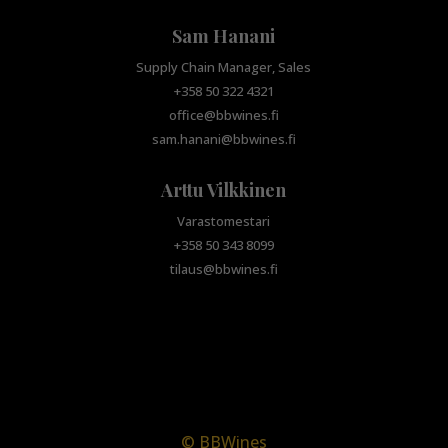
Sam Hanani
Supply Chain Manager, Sales
+358 50 322 4321
office@bbwines.fi
sam.hanani@bbwines.fi
Arttu Vilkkinen
Varastomestari
+358 50 343 8099
tilaus@bbwines.fi
© BBWines