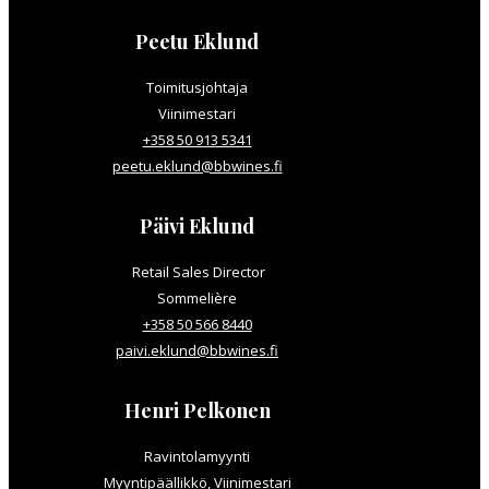
Peetu Eklund
Toimitusjohtaja
Viinimestari
+358 50 913 5341
peetu.eklund@bbwines.fi
Päivi Eklund
Retail Sales Director
Sommelière
+358 50 566 8440
paivi.eklund@bbwines.fi
Henri Pelkonen
Ravintolamyynti
Myyntipäällikkö, Viinimestari