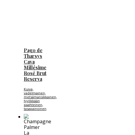
Pago de
Tharsys
Cava
Millésime
Rosé Brut
Reserva
Kuiva,
vadelmainen,
metsämansikkainen,
tyylikkään
paahteinen,
tasapainoinen