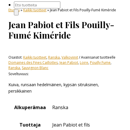
Products
Etusivu
»
Kaikki tuotteet
» Jean Pabiot et Fils Pouilly-Fumé Kiméride
search
Jean Pabiot et Fils Pouilly-
Fumé Kiméride
Osastot:
Kaikki tuotteet
,
Ranska
,
Valkoviinit
Avainsanat tuotteelle
Domaines des Fines Caillottes
,
Jean Pabiot
,
Loire
,
Pouilly Fume
,
Ranska
,
Sauvignon Blanc
Soveltuvuus:
Kuiva, runsaan hedelmäinen, kypsän sitruksinen,
persikkainen
Alkuperämaa
Ranska
Tuottaja
Jean Pabiot et fils