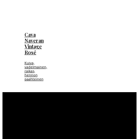
Cava
Naveran
Vintage
Rosé
Kuiva,
vadelmainen,
raikas,
hennon
paahteinen