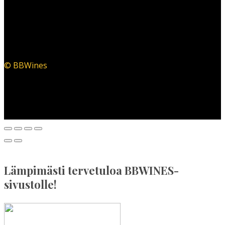
© BBWines
Lämpimästi tervetuloa BBWINES-
sivustolle!