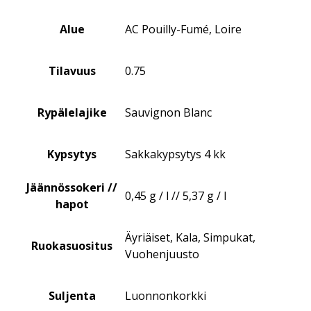
Alue
AC Pouilly-Fumé, Loire
Tilavuus
0.75
Rypälelajike
Sauvignon Blanc
Kypsytys
Sakkakypsytys 4 kk
Jäännössokeri //
0,45 g / l // 5,37 g / l
hapot
Äyriäiset, Kala, Simpukat,
Ruokasuositus
Vuohenjuusto
Suljenta
Luonnonkorkki