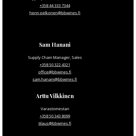
+358 44 333 7344
henri.pelkonen@bbwines.fi
Sam Hanani
Supply Chain Manager, Sales
+358 50 322 4321
office@bbwines.fi
sam.hanani@bbwines.fi
Arttu Vilkkinen
Varastomestari
+358 50 343 8099
tilaus@bbwines.fi