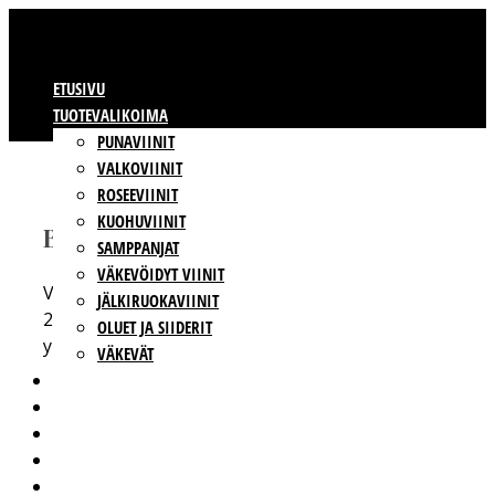
ETUSIVU
TUOTEVALIKOIMA
PUNAVIINIT
VALKOVIINIT
ROSEEVIINIT
KUOHUVIINIT
BBWINES OY
SAMPPANJAT
VÄKEVÖIDYT VIINIT
Vajossuonkatu 10
JÄLKIRUOKAVIINIT
20360 Turku
OLUET JA SIIDERIT
y-tunnus: 2009865-8
VÄKEVÄT
VIINIT OMALLA ETIKETILLÄ
TUOTTAJAT
VASTUULLISUUS
BBWINES
YHTEYSTIEDOT