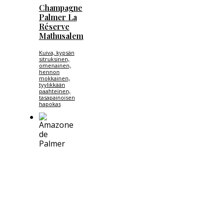
Champagne
Palmer La
Réserve
Mathusalem
Kuiva, kypsän
sitruksinen,
omenainen,
hennon
mokkainen,
tyylikkään
paahteinen,
tasapainoisen
hapokas