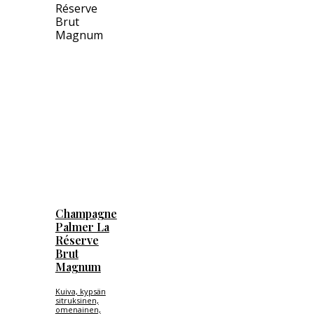
Champagne
Palmer La
Réserve
Brut
Magnum
Kuiva, kypsän
sitruksinen,
omenainen,