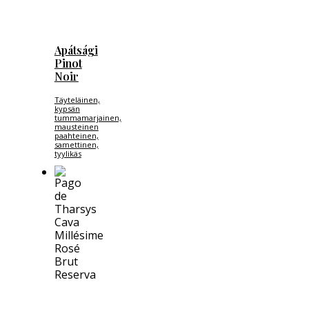
Apátsági
Pinot
Noir
Täyteläinen,
kypsän
tummamarjainen,
mausteinen
paahteinen,
samettinen,
tyylikäs