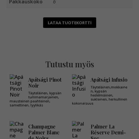
Pakkauskoko
6
LATAA TUOTEKORTTI
Tutustu myös
Apátsági Pinot
Apátsági Infusio
Noir
Täyteläinen,mokkaine
n, kypsän
Täyteläinen, kypsän
hedelmäinen,
tummamarjainen,
suklainen, herkullinen
mausteinen paahteinen,
kokonaisuus
samettinen, tyylikäs
Champagne
Palmer La
Palmer Blanc
Réserve Demi-
de Noirs
Sec