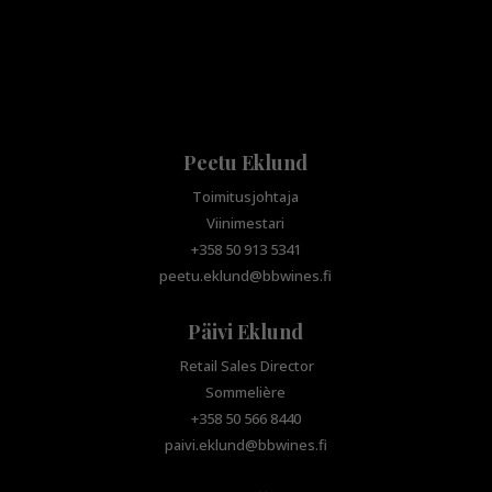
Peetu Eklund
Toimitusjohtaja
Viinimestari
+358 50 913 5341
peetu.eklund@bbwines.fi
Päivi Eklund
Retail Sales Director
Sommelière
+358 50 566 8440
paivi.eklund@bbwines.fi