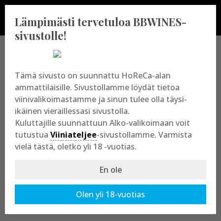
Lämpimästi tervetuloa BBWINES-
sivustolle!
BBWINES OY
Tämä sivusto on suunnattu HoReCa-alan
ammattilaisille. Sivustollamme löydät tietoa
viinivalikoimastamme ja sinun tulee olla täysi-
Vajossuonkatu 10
ikäinen vieraillessasi sivustolla.
20360 Turku
Kuluttajille suunnattuun Alko-valikoimaan voit
y-tunnus: 2009865-8
tutustua
Viiniateljee
-sivustollamme. Varmista
vielä tästä, oletko yli 18 -vuotias.
En ole
Olen yli 18-vuotias