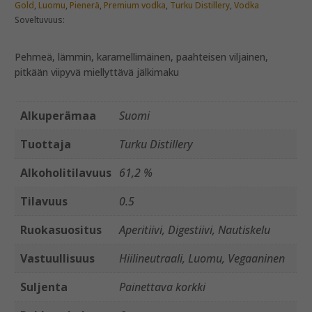
Gold
,
Luomu
,
Pienerä
,
Premium vodka
,
Turku Distillery
,
Vodka
Soveltuvuus:
Pehmeä, lämmin, karamellimäinen, paahteisen viljainen,
pitkään viipyvä miellyttävä jälkimaku
Alkuperämaa
Suomi
Tuottaja
Turku Distillery
Alkoholitilavuus
61,2 %
Tilavuus
0.5
Ruokasuositus
Aperitiivi, Digestiivi, Nautiskelu
Vastuullisuus
Hiilineutraali, Luomu, Vegaaninen
Suljenta
Painettava korkki