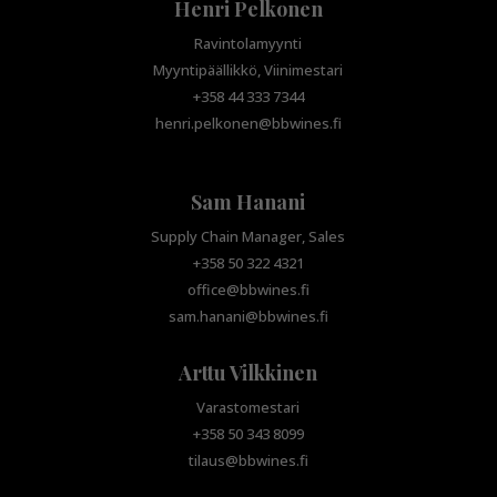
Henri Pelkonen
Ravintolamyynti
Myyntipäällikkö, Viinimestari
+358 44 333 7344
henri.pelkonen@bbwines.fi
Sam Hanani
Supply Chain Manager, Sales
+358 50 322 4321
office@bbwines.fi
sam.hanani@bbwines.fi
Arttu Vilkkinen
Varastomestari
+358 50 343 8099
tilaus@bbwines.fi