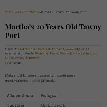
Etusivu
»
Kaikki tuotteet
» Martha’s 20 Years Old Tawny Port
Martha’s 20 Years Old Tawny
Port
Osastot:
Kaikki tuotteet
,
Portugali
,
Portviinit
,
Väkevöidyt viinit
Avainsanat tuotteelle
20-vuotias Tawny
,
Douro
,
Martha's Wines and
Spirits
,
Portugali
,
portviini
Soveltuvuus:
Makea, pähkinäinen, balsaminen, paahteinen,
monivivahteinen, pitkä jälkimaku
Alkuperämaa
Portugali
Tuottaja
Martha's Porto