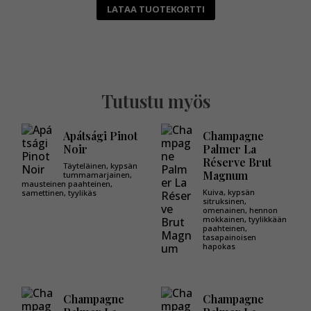
LATAA TUOTEKORTTI
Tutustu myös
Apátsági Pinot
Champagne
Noir
Palmer La
Réserve Brut
Täyteläinen, kypsän
Magnum
tummamarjainen,
mausteinen paahteinen,
Kuiva, kypsän
samettinen, tyylikäs
sitruksinen,
omenainen, hennon
mokkainen, tyylikkään
paahteinen,
tasapainoisen
hapokas
Champagne
Champagne