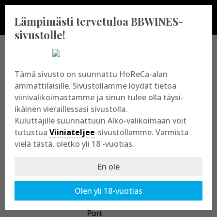
Lämpimästi tervetuloa BBWINES-
sivustolle!
BBWINES OY
Tämä sivusto on suunnattu HoReCa-alan
ammattilaisille. Sivustollamme löydät tietoa
viinivalikoimastamme ja sinun tulee olla täysi-
Vajossuonkatu 10
ikäinen vieraillessasi sivustolla.
20360 Turku
Kuluttajille suunnattuun Alko-valikoimaan voit
y-tunnus: 2009865-8
tutustua
Viiniateljee
-sivustollamme. Varmista
vielä tästä, oletko yli 18 -vuotias.
En ole
Olen yli 18-vuotias