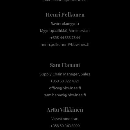
Henri Pelkonen
Ravintolamyynti
Myyntipäällikkö, Viinimestari
+358 44 333 7344
henri.pelkonen@bbwines.fi
Sam Hanani
Supply Chain Manager, Sales
+358 50 322 4321
office@bbwines.fi
sam.hanani@bbwines.fi
Arttu Vilkkinen
Varastomestari
+358 50 343 8099