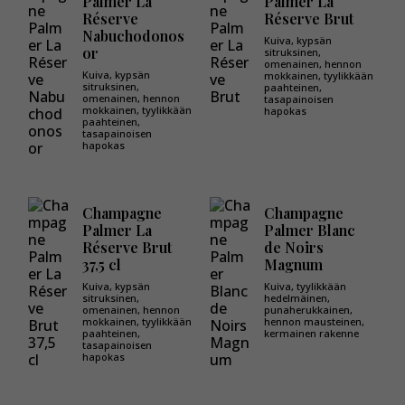
Palmer La
Palmer La
Réserve
Réserve Brut
Nabuchodonos
Kuiva, kypsän
or
sitruksinen,
omenainen, hennon
Kuiva, kypsän
mokkainen, tyylikkään
sitruksinen,
paahteinen,
omenainen, hennon
tasapainoisen
mokkainen, tyylikkään
hapokas
paahteinen,
tasapainoisen
hapokas
Champagne
Champagne
Palmer La
Palmer Blanc
Réserve Brut
de Noirs
37,5 cl
Magnum
Kuiva, kypsän
Kuiva, tyylikkään
sitruksinen,
hedelmäinen,
omenainen, hennon
punaherukkainen,
mokkainen, tyylikkään
hennon mausteinen,
paahteinen,
kermainen rakenne
tasapainoisen
hapokas