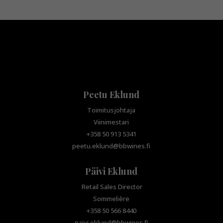
Peetu Eklund
Toimitusjohtaja
Viinimestari
+358 50 913 5341
peetu.eklund@bbwines.fi
Päivi Eklund
Retail Sales Director
Sommelière
+358 50 566 8440
paivi.eklund@bbwines.fi