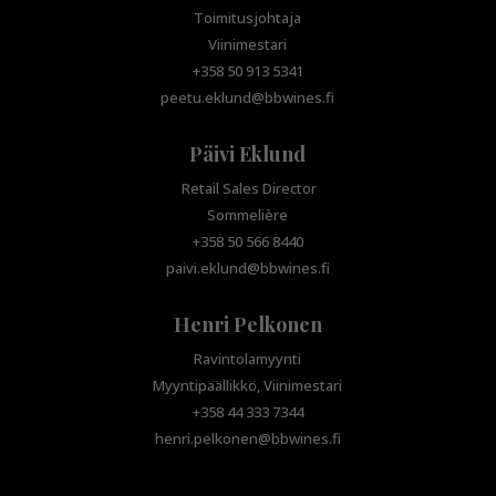
Toimitusjohtaja
Viinimestari
+358 50 913 5341
peetu.eklund@bbwines.fi
Päivi Eklund
Retail Sales Director
Sommelière
+358 50 566 8440
paivi.eklund@bbwines.fi
Henri Pelkonen
Ravintolamyynti
Myyntipäällikkö, Viinimestari
+358 44 333 7344
henri.pelkonen@bbwines.fi