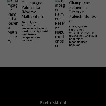
Champagne
Champagne
Palmer La
Palmer La
Réserve
Réserve
Mathusalem
Nabuchodonos
or
Kuiva, kypsän
sitruksinen,
Kuiva, kypsän
omenainen, hennon
sitruksinen,
mokkainen, tyylikkään
omenainen, hennon
paahteinen,
mokkainen, tyylikkään
tasapainoisen
paahteinen,
hapokas
tasapainoisen
hapokas
Peetu Eklund