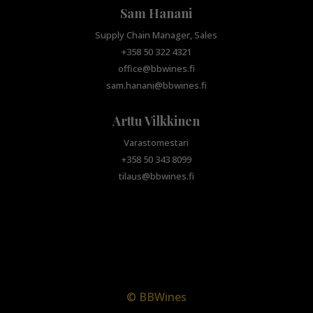
Sam Hanani
Supply Chain Manager, Sales
+358 50 322 4321
office@bbwines.fi
sam.hanani@bbwines.fi
Arttu Vilkkinen
Varastomestari
+358 50 343 8099
tilaus@bbwines.fi
© BBWines