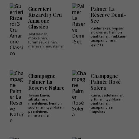
Guerrieri
Palmer La
Rizzardi 3 Cru
Réserve Demi-
Amarone
Sec
Classico
Puolimakea, kypsän
sitrukinen, hennon
Täyteläinen,
paahteinen, raikkaan
mokkainen,
tasapainoinen,
tummasuklainen,
tyylikäs
mehevän mausteinen
Champagne
Champagne
Palmer La
Palmer Rosé
Reserve Nature
Solera
Täysin kuiva,
Kuiva, vadelmainen,
sitruksinen,
yrttinen, tyylikkään
mantelinen, hennon
paahteinen,
suolainen, tyylikkään
tasapainoisen
paahteinen,
hapokas
mineraalinen