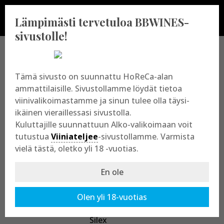
Lämpimästi tervetuloa BBWINES-
sivustolle!
BBWINES OY
Tämä sivusto on suunnattu HoReCa-alan
ammattilaisille. Sivustollamme löydät tietoa
viinivalikoimastamme ja sinun tulee olla täysi-
Vajossuonkatu 10
ikäinen vieraillessasi sivustolla.
20360 Turku
Kuluttajille suunnattuun Alko-valikoimaan voit
y-tunnus: 2009865-8
tutustua
Viiniateljee
-sivustollamme. Varmista
vielä tästä, oletko yli 18 -vuotias.
En ole
Olen yli 18-vuotias