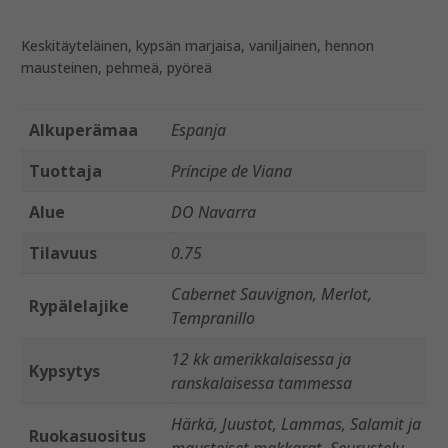
Keskitäyteläinen, kypsän marjaisa, vaniljainen, hennon
mausteinen, pehmeä, pyöreä
Alkuperämaa
Espanja
Tuottaja
Príncipe de Viana
Alue
DO Navarra
Tilavuus
0.75
Cabernet Sauvignon, Merlot,
Rypälelajike
Tempranillo
12 kk amerikkalaisessa ja
Kypsytys
ranskalaisessa tammessa
Härkä, Juustot, Lammas, Salamit ja
Ruokasuositus