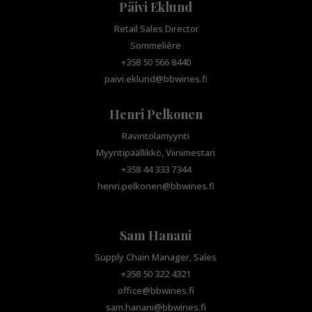
Päivi Eklund
Retail Sales Director
Sommelière
+358 50 566 8440
paivi.eklund@bbwines.fi
Henri Pelkonen
Ravintolamyynti
Myyntipäällikkö, Viinimestari
+358 44 333 7344
henri.pelkonen@bbwines.fi
Sam Hanani
Supply Chain Manager, Sales
+358 50 322 4321
office@bbwines.fi
sam.hanani@bbwines.fi