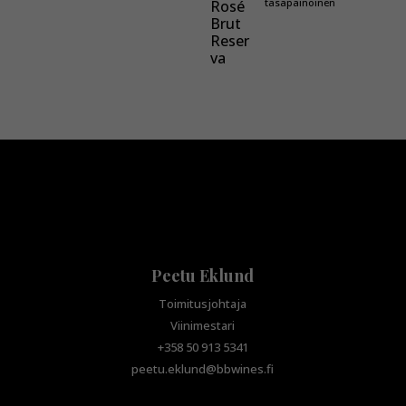
tasapainoinen
Peetu Eklund
Toimitusjohtaja
Viinimestari
+358 50 913 5341
peetu.eklund@bbwines.fi