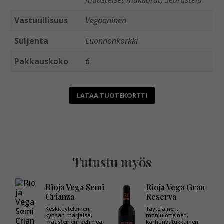
mausteiset makkarat, Seurustelu
Vastuullisuus
Vegaaninen
Suljenta
Luonnonkorkki
Pakkauskoko
6
LATAA TUOTEKORTTI
Tutustu myös
Rioja Vega Semi
Rioja Vega Gran
Crianza
Reserva
Keskitäyteläinen,
Täyteläinen,
kypsän marjaisa,
moniulotteinen,
mausteinen, pehmeä,
karhunvatukkainen,