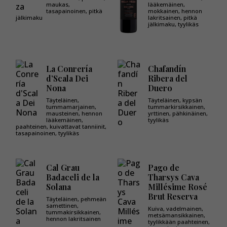
maukas,
lääkemäinen,
tasapainoinen, pitkä
mokkainen, hennon
jälkimaku
lakritsainen, pitkä
jälkimaku, tyylikäs
La Conrería
Chafandín
d’Scala Dei
Ribera del
Nona
Duero
Täyteläinen,
Täyteläinen, kypsän
tummamarjainen,
tummarkirsikkainen,
mausteinen, hennon
yrttinen, pähkinäinen,
lääkemäinen,
tyylikäs
paahteinen, kuivattavat tanniinit,
tasapainoinen, tyylikäs
Cal Grau
Pago de
Badaceli de la
Tharsys Cava
Solana
Millésime Rosé
Brut Reserva
Täyteläinen, pehmeän
samettinen,
Kuiva, vadelmainen,
tummakirsikkainen,
metsämansikkainen,
hennon lakritsainen
tyylikkään paahteinen,