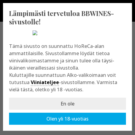
Lämpimästi tervetuloa BBWINES-
sivustolle!
BBWINES OY
Tämä sivusto on suunnattu HoReCa-alan
ammattilaisille. Sivustollamme löydät tietoa
viinivalikoimastamme ja sinun tulee olla täysi-
Vajossuonkatu 10
ikäinen vieraillessasi sivustolla.
20360 Turku
Kuluttajille suunnattuun Alko-valikoimaan voit
y-tunnus: 2009865-8
tutustua
Viiniateljee
-sivustollamme. Varmista
vielä tästä, oletko yli 18 -vuotias.
En ole
Olen yli 18-vuotias