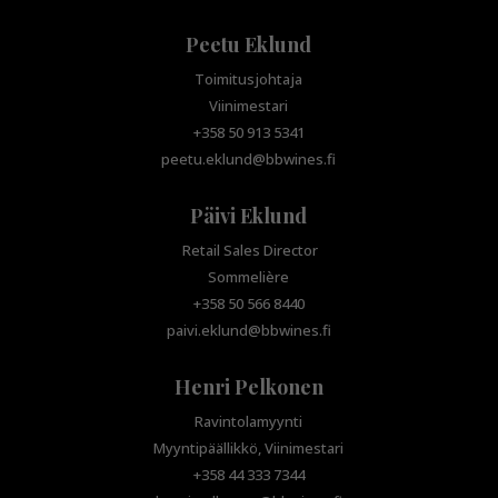
Peetu Eklund
Toimitusjohtaja
Viinimestari
+358 50 913 5341
peetu.eklund@bbwines.fi
Päivi Eklund
Retail Sales Director
Sommelière
+358 50 566 8440
paivi.eklund@bbwines.fi
Henri Pelkonen
Ravintolamyynti
Myyntipäällikkö, Viinimestari
+358 44 333 7344