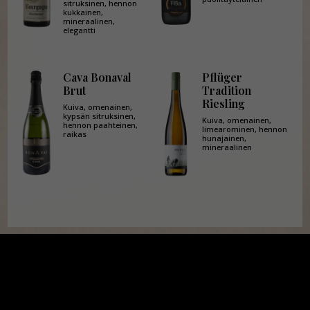
sitruksinen, hennon
kukkainen,
mineraalinen,
elegantti
Cava Bonaval
Pflüger
Brut
Tradition
Riesling
Kuiva, omenainen,
kypsän sitruksinen,
Kuiva, omenainen,
hennon paahteinen,
limearominen, hennon
raikas
hunajainen,
mineraalinen