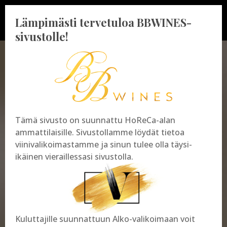
Lämpimästi tervetuloa BBWINES-
sivustolle!
BBWINES OY
Vajossuonkatu 10
Tämä sivusto on suunnattu HoReCa-alan
20360 Turku
ammattilaisille. Sivustollamme löydät tietoa
y-tunnus: 2009865-8
viinivalikoimastamme ja sinun tulee olla täysi-
ikäinen vieraillessasi sivustolla.
Kuluttajille suunnattuun Alko-valikoimaan voit