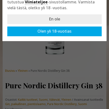
tutustua
Viiniateljee
-sivustollamme. Varmista
vielä tästä, oletko yli 18 -vuotias.
En ole
Olen yli 18-vuotias
Etusivu
»
Yleinen
» Pure Nordic Distillery Gin 38
Pure Nordic Distillery Gin 38
Osastot:
Kaikki tuotteet
,
Suomi
,
Väkevät
,
Yleinen
Avainsanat tuotteelle
Gin
,
paikallinen
,
pientislaamo
,
Pure Nordic Distillery
,
Suomi