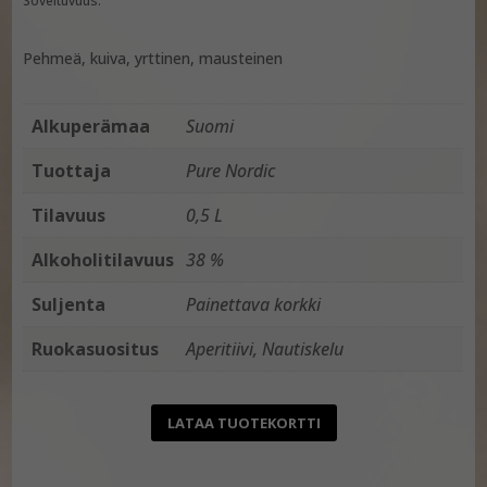
Soveltuvuus:
Pehmeä, kuiva, yrttinen, mausteinen
Alkuperämaa
Suomi
Tuottaja
Pure Nordic
Tilavuus
0,5 L
Alkoholitilavuus
38 %
Suljenta
Painettava korkki
Ruokasuositus
Aperitiivi, Nautiskelu
LATAA TUOTEKORTTI