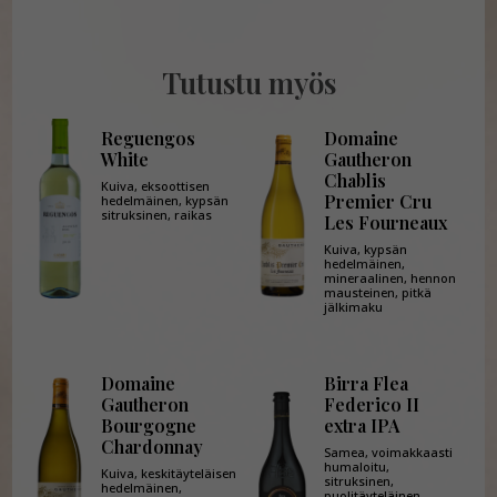
Tutustu myös
Reguengos
Domaine
White
Gautheron
Chablis
Kuiva, eksoottisen
Premier Cru
hedelmäinen, kypsän
sitruksinen, raikas
Les Fourneaux
Kuiva, kypsän
hedelmäinen,
mineraalinen, hennon
mausteinen, pitkä
jälkimaku
Domaine
Birra Flea
Gautheron
Federico II
Bourgogne
extra IPA
Chardonnay
Samea, voimakkaasti
humaloitu,
Kuiva, keskitäyteläisen
sitruksinen,
hedelmäinen,
puolitäyteläinen