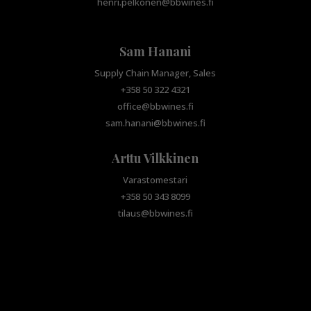
henri.pelkonen@bbwines.fi
Sam Hanani
Supply Chain Manager, Sales
+358 50 322 4321
office@bbwines.fi
sam.hanani@bbwines.fi
Arttu Vilkkinen
Varastomestari
+358 50 343 8099
tilaus@bbwines.fi