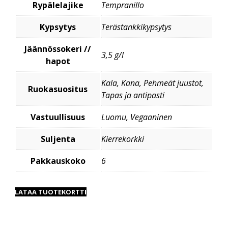
Rypälelajike
Tempranillo
Kypsytys
Terästankkikypsytys
Jäännössokeri //
3,5 g/l
hapot
Kala, Kana, Pehmeät juustot,
Ruokasuositus
Tapas ja antipasti
Vastuullisuus
Luomu, Vegaaninen
Suljenta
Kierrekorkki
Pakkauskoko
6
LATAA TUOTEKORTTI