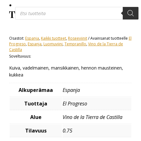
Products
Tierra de Montaña Rosado
search
Osastot:
Espanja
,
Kaikki tuotteet
,
Roseeviinit
Avainsanat tuotteelle
El
Progreso
,
Espanja
,
Luomuviini
,
Tempranillo
,
Vino de la Tierra de
Castilla
Soveltuvuus:
Kuiva, vadelmainen, mansikkainen, hennon mausteinen,
kukkea
Alkuperämaa
Espanja
Tuottaja
El Progreso
Alue
Vino de la Tierra de Castilla
Tilavuus
0.75