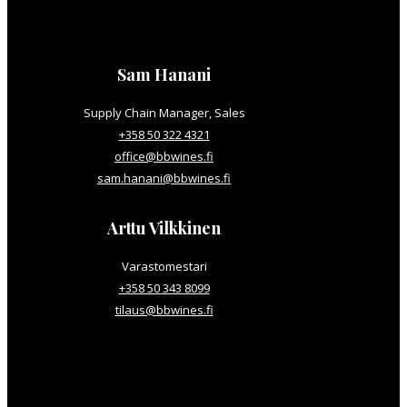
Sam Hanani
Supply Chain Manager, Sales
+358 50 322 4321
office@bbwines.fi
sam.hanani@bbwines.fi
Arttu Vilkkinen
Varastomestari
+358 50 343 8099
tilaus@bbwines.fi