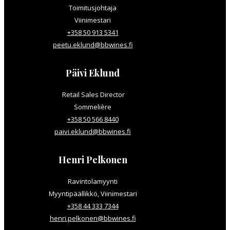
Toimitusjohtaja
Viinimestari
+358 50 913 5341
peetu.eklund@bbwines.fi
Päivi Eklund
Retail Sales Director
Sommelière
+358 50 566 8440
paivi.eklund@bbwines.fi
Henri Pelkonen
Ravintolamyynti
Myyntipäällikkö, Viinimestari
+358 44 333 7344
henri.pelkonen@bbwines.fi