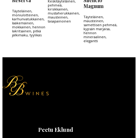
Reserva
Silencio
Keskitäyteläinen,
pehmeä,
Magnum
kirsikkainen,
Täyteläinen,
mustaherukkainen,
moniulotteinen,
Täyteläinen,
mausteinen,
karhunvatukkainen,
mausteinen,
tasapainoinen
lääkemäinen,
samettisen pehmeä,
mokkainen, hennon
kypsän marjaisa,
lakritsainen, pitkä
hennon
jälkimaku, tyylikäs
mineraalinen,
elegantti
Peetu Eklund