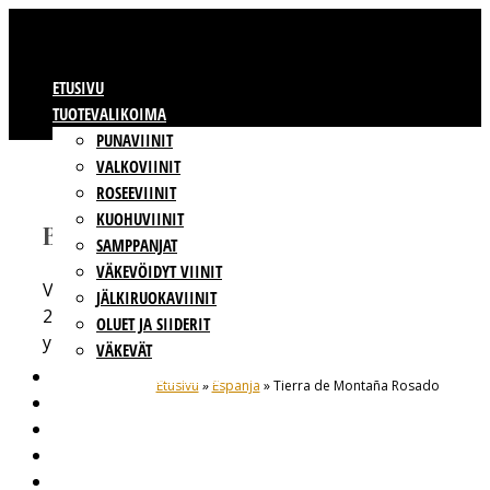
ETUSIVU
TUOTEVALIKOIMA
PUNAVIINIT
VALKOVIINIT
ROSEEVIINIT
KUOHUVIINIT
BBWINES OY
SAMPPANJAT
VÄKEVÖIDYT VIINIT
Vajossuonkatu 10
JÄLKIRUOKAVIINIT
20360 Turku
OLUET JA SIIDERIT
y-tunnus: 2009865-8
VÄKEVÄT
VIINIT OMALLA ETIKETILLÄ
Etusivu
»
Espanja
» Tierra de Montaña Rosado
TUOTTAJAT
VASTUULLISUUS
BBWINES
YHTEYSTIEDOT