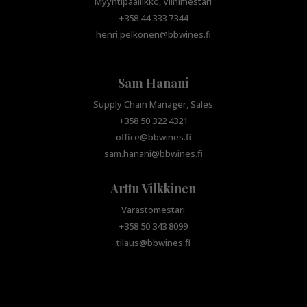
Myyntipäällikkö, Viinimestari
+358 44 333 7344
henri.pelkonen@bbwines.fi
Sam Hanani
Supply Chain Manager, Sales
+358 50 322 4321
office@bbwines.fi
sam.hanani@bbwines.fi
Arttu Vilkkinen
Varastomestari
+358 50 343 8099
tilaus@bbwines.fi