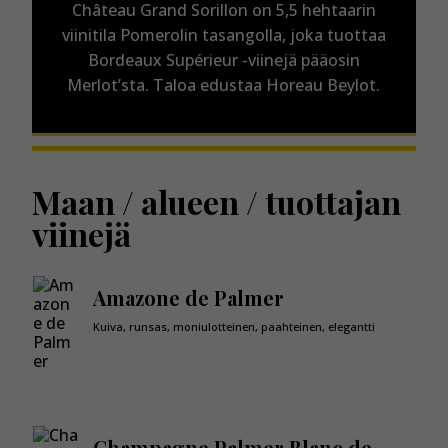
Château Grand Sorillon on 5,5 hehtaarin
viinitila Pomerolin tasangolla, joka tuottaa
Bordeaux Supérieur -viinejä pääosin
Merlot’sta. Taloa edustaa Horeau Beylot.
Maan / alueen / tuottajan
viinejä
Amazone de Palmer
Kuiva, runsas, moniulotteinen, paahteinen, elegantti
Champagne Palmer Blanc de