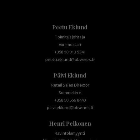
Peetu Eklund
Toimitusjohtaja
Viinimestari
+358 50 913 5341
peetu.eklund@bbwines.fi
Päivi Eklund
Retail Sales Director
Sommelière
+358 50 566 8440
paivi.eklund@bbwines.fi
Henri Pelkonen
Ravintolamyynti