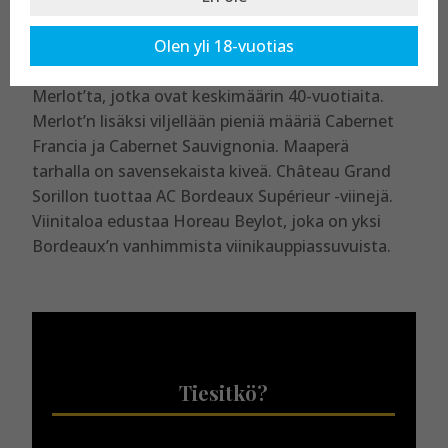
Château Grand Sorillon -viinitarha sijaitsee
Olen yli 18-vuotias
Pomerolin tasangolla ja kattaa yhteensä 5.5
hehtaaria maata. Viinitarhoilla viljellään pääosin
Merlot’ta, jotka ovat keskimäärin 40-vuotiaita.
Merlot’n lisäksi viljellään pieniä määriä Cabernet
Francia ja Cabernet Sauvignonia. Maaperä
tarhalla on savensekaista kiveä. Château Grand
Sorillon tuottaa AC Bordeaux Supérieur -viinejä.
Viinitaloa edustaa Horeau Beylot, joka on yksi
Bordeaux’n vanhimmista viinikauppiassuvuista.
Tiesitkö?