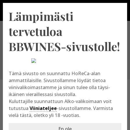
Lämpimästi
tervetuloa
Valitse tuottajamaa
BBWINES-sivustolle!
Tämä sivusto on suunnattu HoReCa-alan
ammattilaisille. Sivustollamme löydät tietoa
viinivalikoimastamme ja sinun tulee olla täysi-
ikäinen vieraillessasi sivustolla.
Ranska – Château Grand
Kuluttajille suunnattuun Alko-valikoimaan voit
Sorillon
tutustua
Viiniateljee
-sivustollamme. Varmista
vielä tästä, oletko yli 18 -vuotias.
Kategoria:
Ranska
|
Tuottajat
En ole