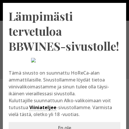
Lämpimästi
tervetuloa
Valitse tuottajamaa
BBWINES-sivustolle!
Tämä sivusto on suunnattu HoReCa-alan
ammattilaisille. Sivustollamme löydät tietoa
viinivalikoimastamme ja sinun tulee olla täysi-
ikäinen vieraillessasi sivustolla.
Suomi – Turku Distillery
Kuluttajille suunnattuun Alko-valikoimaan voit
tutustua
Viiniateljee
-sivustollamme. Varmista
Kategoria:
Suomi
|
Tuottajat
vielä tästä, oletko yli 18 -vuotias.
Turku Distillery sai alkunsa kahden kaveruksen,
En ole