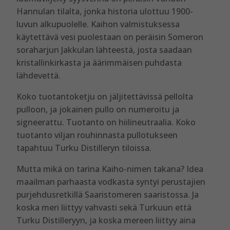
Hannulan tilalta, jonka historia ulottuu 1900-
luvun alkupuolelle. Kaihon valmistuksessa
käytettävä vesi puolestaan on peräisin Someron
soraharjun Jakkulan lähteestä, josta saadaan
kristallinkirkasta ja äärimmäisen puhdasta
lähdevettä.
Koko tuotantoketju on jäljitettävissä pellolta
pulloon, ja jokainen pullo on numeroitu ja
signeerattu. Tuotanto on hiilineutraalia. Koko
tuotanto viljan rouhinnasta pullotukseen
tapahtuu Turku Distilleryn tiloissa.
Mutta mikä on tarina Kaiho-nimen takana? Idea
maailman parhaasta vodkasta syntyi perustajien
purjehdusretkillä Saaristomeren saaristossa. Ja
koska meri liittyy vahvasti sekä Turkuun että
Turku Distilleryyn, ja koska mereen liittyy aina