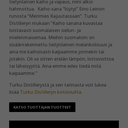
tietynlainen kaiho ja vapaus, nimi alkoi
hahmottua. Kaiho-sana “löytyi” Eino Leinon
runosta “Merimies Kajuutassaan”. Turku
Distilleryn mukaan “Kaiho sanana kuvastaa
loistavasti suomalaisen sielun- ja
mielenmaisemaa. Meihin suomalsiin on
sisäänrakennettu tietynlainen melankolisuus ja
aina me kaihoisasti kaipaamme jonnekin tai
jotakin. Oli se sitten etelän lämpön, lottovoittoa
tai läheisyyttä. Aina emme edes tiedä mitä
kaipaamme.”
Turku Distillerystä ja sen tarinasta voit lukea
lisää
Turku Distilleryn kotisivuilta
.
KATSO TUOTTAJAN TUOTTEET