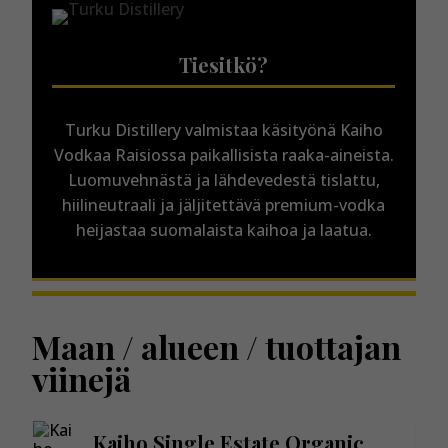
Tiesitkö?
Turku Distillery valmistaa käsityönä Kaiho
Vodkaa Raisiossa paikallisista raaka-aineista.
Luomuvehnästä ja lähdevedestä tislattu,
hiilineutraali ja jäljitettävä premium-vodka
heijastaa suomalaista kaihoa ja laatua.
Maan / alueen / tuottajan
viinejä
Kaiho Single Estate Organic