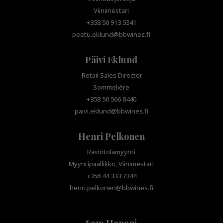
Viinimestari
+358 50 913 5341
peetu.eklund@bbwines.fi
Päivi Eklund
Retail Sales Director
Sommelière
+358 50 566 8440
paivi.eklund@bbwines.fi
Henri Pelkonen
Ravintolamyynti
Myyntipäällikkö, Viinimestari
+358 44 333 7344
henri.pelkonen@bbwines.fi