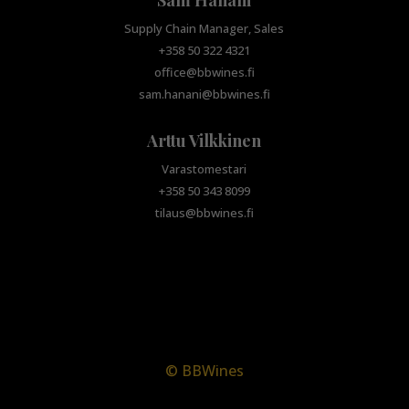
Sam Hanani
Supply Chain Manager, Sales
+358 50 322 4321
office@bbwines.fi
sam.hanani@bbwines.fi
Arttu Vilkkinen
Varastomestari
+358 50 343 8099
tilaus@bbwines.fi
© BBWines