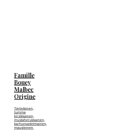
Famille
Bouey
Malbec
Origine
Täyteläinen,
tumma
kirsikkainen,
mustaherukkainen,
karhunvadelmainen,
mausteinen