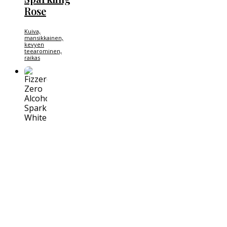
Rose
Kuiva,
mansikkainen,
kevyen
teearominen,
raikas