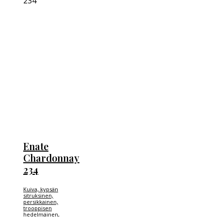
Enate
Chardonnay
234
Kuiva, kypsän
sitruksinen,
persikkainen,
trooppisen
hedelmäinen,