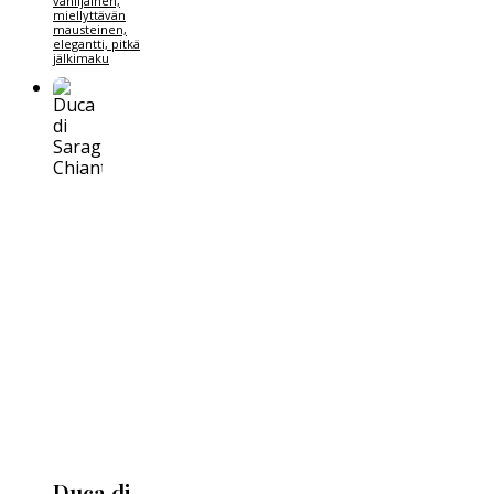
vaniljainen,
miellyttävän
mausteinen,
elegantti, pitkä
jälkimaku
Duca di