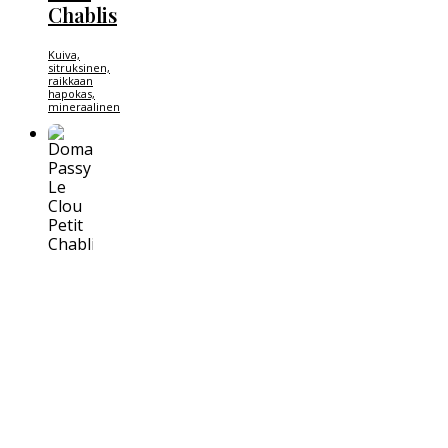
Chablis
Kuiva,
sitruksinen,
raikkaan
hapokas,
mineraalinen