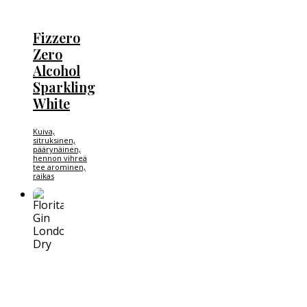
Fizzero
Zero
Alcohol
Sparkling
White
Kuiva,
sitruksinen,
päärynäinen,
hennon vihreä
tee arominen,
raikas