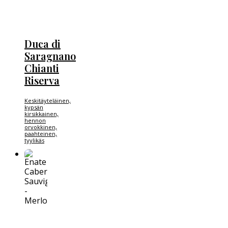
Duca di
Saragnano
Chianti
Riserva
Keskitäyteläinen,
kypsän
kirsikkainen,
hennon
orvokkinen,
paahteinen,
tyylikäs