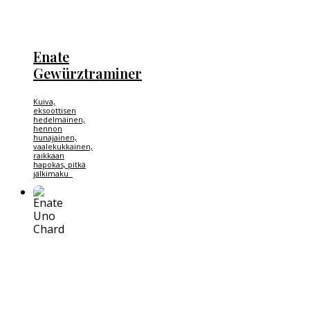
Enate
Gewürztraminer
Kuiva,
eksoottisen
hedelmäinen,
hennon
hunajainen,
vaalekukkainen,
raikkaan
hapokas, pitkä
jälkimaku