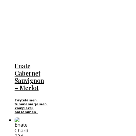
Enate
Cabernet
Sauvignon
– Merlot
Täyteläinen,
tummamarjainen,
kompleksi,
balsaminen