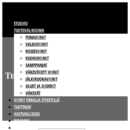
ETUSIVU
TUOTEVALIKOIMA
PUNAVIINIT
VALKOVIINIT
ROSEEVIINIT
KUOHUVIINIT
SAMPPANJAT
VÄKEVÖIDYT VIINIT
Tuotevalikoimamme
JÄLKIRUOKAVIINIT
OLUET JA SIIDERIT
VÄKEVÄT
VIINIT OMALLA ETIKETILLÄ
TUOTTAJAT
VASTUULLISUUS
BBWINES
YHTEYSTIEDOT