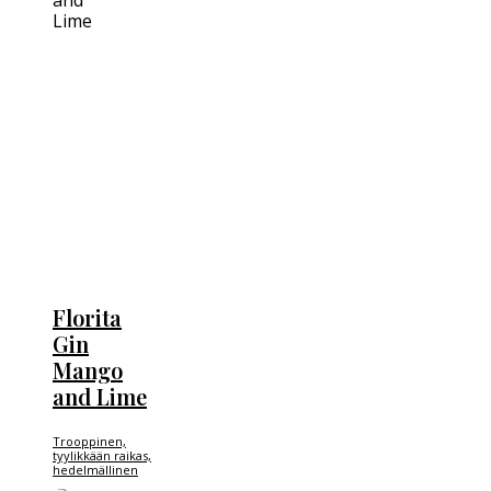
Florita
Gin
Mango
and Lime
Trooppinen,
tyylikkään raikas,
hedelmällinen