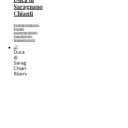
Saragnano
Chianti
Keskitäyteläinen,
kypsän
punamarjainen,
mausteinen,
tasapainoinen