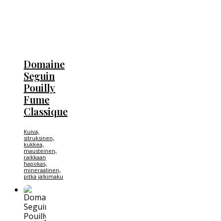
Domaine
Seguin
Pouilly
Fume
Classique
Kuiva,
sitruksinen,
kukkea,
mausteinen,
raikkaan
hapokas,
mineraalinen,
pitkä jälkimaku