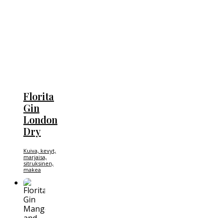
Florita
Gin
London
Dry
Kuiva, kevyt,
marjaisa,
sitruksinen,
makea