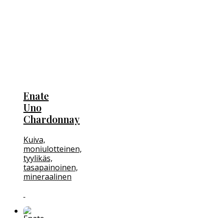
Enate
Uno
Chardonnay
Kuiva,
moniulotteinen,
tyylikäs,
tasapainoinen,
mineraalinen