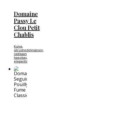
Domaine
Passy Le
Clou Petit
Chablis
Kuiva,
sitrushedelmäinen,
raikkaan
hapokas,
elegantti