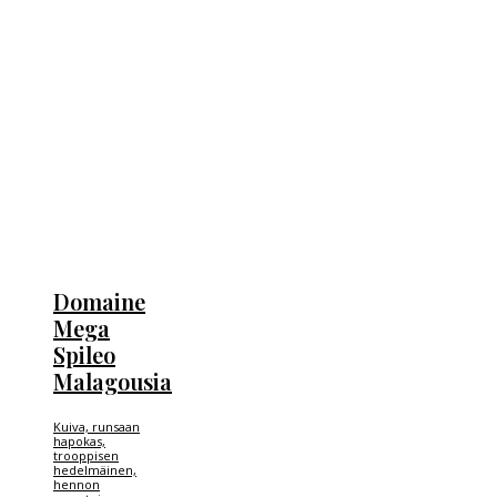
Domaine
Mega
Spileo
Malagousia
Kuiva, runsaan
hapokas,
trooppisen
hedelmäinen,
hennon