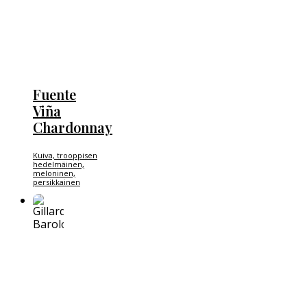
Fuente
Viña
Chardonnay
Kuiva, trooppisen
hedelmäinen,
meloninen,
persikkainen