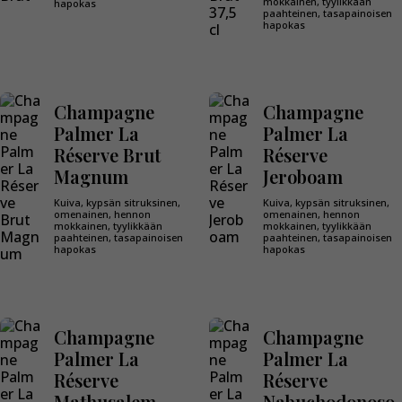
mokkainen, tyylikkään
hapokas
paahteinen, tasapainoisen
hapokas
Champagne
Champagne
Palmer La
Palmer La
Réserve Brut
Réserve
Magnum
Jeroboam
Kuiva, kypsän sitruksinen,
Kuiva, kypsän sitruksinen,
omenainen, hennon
omenainen, hennon
mokkainen, tyylikkään
mokkainen, tyylikkään
paahteinen, tasapainoisen
paahteinen, tasapainoisen
hapokas
hapokas
Champagne
Champagne
Palmer La
Palmer La
Réserve
Réserve
Mathusalem
Nabuchodonoso