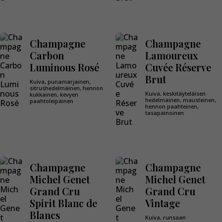
Champagne
Champagne
Carbon
Lamoureux
Luminous Rosé
Cuvée Réserve
Brut
Kuiva, punamarjainen,
sitrushedelmäinen, hennon
Kuiva, keskitäyteläisen
kukkainen, kevyen
hedelmäinen, mausteinen,
paahtoleipäinen
hennon paahteinen,
tasapainoinen
Champagne
Champagne
Michel Genet
Michel Genet
Grand Cru
Grand Cru
Spirit Blanc de
Vintage
Blancs
Kuiva, runsaan