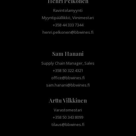
Henri Pelkonen
Ravintolamyynti
Myyntipäällikkö, Viinimestari
+358 44 333 7344
henri.pelkonen@bbwines.fi
Sam Hanani
Supply Chain Manager, Sales
+358 50 322 4321
office@bbwines.fi
sam.hanani@bbwines.fi
Arttu Vilkkinen
Varastomestari
+358 50 343 8099
tilaus@bbwines.fi