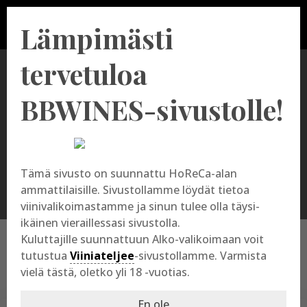
Lämpimästi
tervetuloa
BBWINES-sivustolle!
Tuotevalikoimamme
Tämä sivusto on suunnattu HoReCa-alan
ammattilaisille. Sivustollamme löydät tietoa
viinivalikoimastamme ja sinun tulee olla täysi-
ikäinen vieraillessasi sivustolla.
Kuluttajille suunnattuun Alko-valikoimaan voit
Products
search
tutustua
Viiniateljee
-sivustollamme. Varmista
vielä tästä, oletko yli 18 -vuotias.
En ole