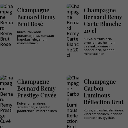
Champagne
Champagne
Bernard Remy
Bernard Remy
Brut Rosé
Carte Blanche
20 cl
Kuiva, raikkaan
punamarjaisa, runsaan
Kuiva, sitruksinen,
hapokas, elegantin
omenainen, hennon
mineraalinen
vaaleakukkainen,
paahteinen, hennon
mineraalinen
Champagne
Champagne
Bernard Remy
Carbon
Prestige Cuvée
Luminous
Réflection Brut
Kuiva, omenainen,
sitruksinen, elegantin
Kuiva, sitrushedelmäinen,
paahteinen, mineraalinen
viheromenainen, hennon
paahteinen, tyylikäs