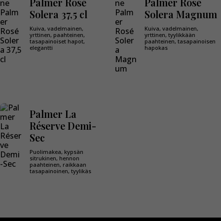
Palmer Rosé
Palmer Rosé
Solera 37,5 cl
Solera Magnum
Kuiva, vadelmainen,
Kuiva, vadelmainen,
yrttinen, paahteinen,
yrttinen, tyylikkään
tasapainoiset hapot,
paahteinen, tasapainoisen
elegantti
hapokas
Palmer La
Réserve Demi-
Sec
Puolimakea, kypsän
sitrukinen, hennon
paahteinen, raikkaan
tasapainoinen, tyylikäs