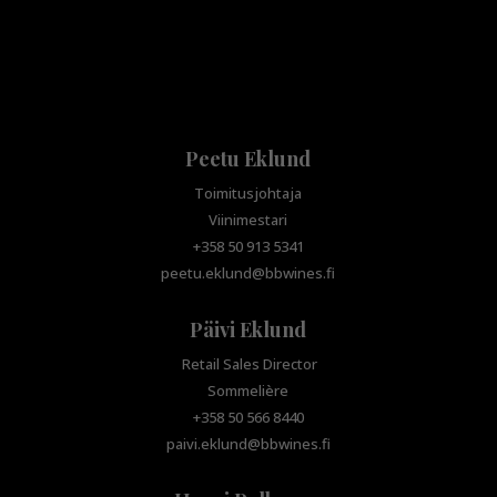
Peetu Eklund
Toimitusjohtaja
Viinimestari
+358 50 913 5341
peetu.eklund@bbwines.fi
Päivi Eklund
Retail Sales Director
Sommelière
+358 50 566 8440
paivi.eklund@bbwines.fi