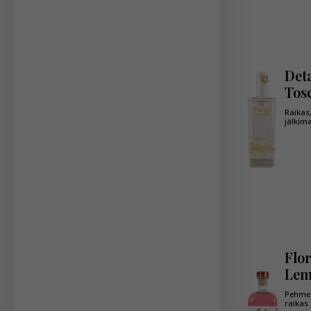
Det
Tos
Raikas
jälkim
Flo
Le
Pehmeä
raikas