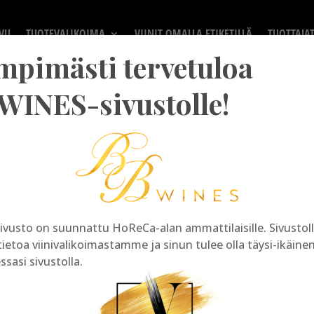
VU
TUOTEVALIKOIMA
VIINIT OMALLA ETIKETILLÄ
TUOTTAJA
mpimästi tervetuloa
WINES-sivustolle!
Tuotevalikoimamme
ivusto on suunnattu HoReCa-alan ammattilaisille. Sivusto
tietoa viinivalikoimastamme ja sinun tulee olla täysi-ikäine
essasi sivustolla.