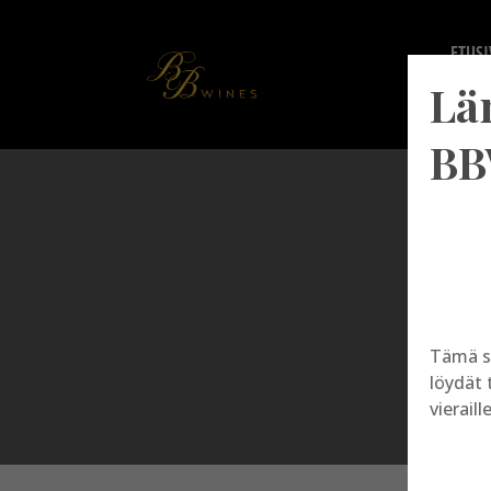
ETUSI
Lä
BB
Tämä s
löydät 
vieraill