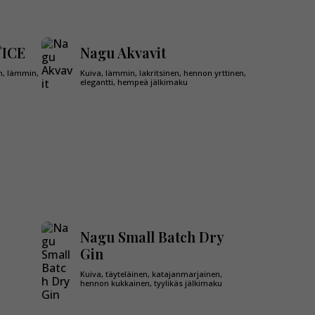
°ICE
Nagu Akvavit
n, lämmin,
Kuiva, lämmin, lakritsinen, hennon yrttinen,
elegantti, hempeä jälkimaku
Nagu Small Batch Dry
Gin
,
Kuiva, täyteläinen, katajanmarjainen,
hennon kukkainen, tyylikäs jälkimaku