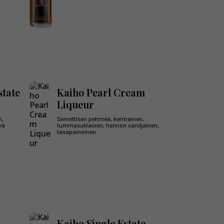
state
Kaiho Pearl Cream
Liqueur
n,
Samettisen pehmeä, kermainen,
vä
tummasuklainen, hennon vaniljainen,
tasapainoinen
Kaiho Single Estate