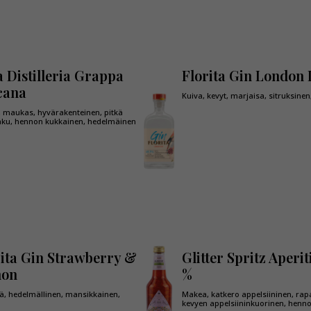
a Distilleria Grappa
Florita Gin London
cana
Kuiva, kevyt, marjaisa, sitruksine
, maukas, hyvärakenteinen, pitkä
aku, hennon kukkainen, hedelmäinen
rita Gin Strawberry &
Glitter Spritz Aperit
mon
%
, hedelmällinen, mansikkainen,
Makea, katkero appelsiininen, rap
kevyen appelsiininkuorinen, henno