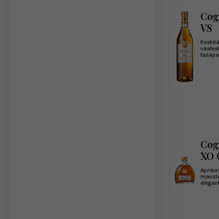
Cog
VS
Keskit
vaalea
tasapa
Cog
XO 
Apriko
mauste
elegant