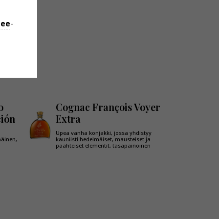
jee
-
o
Cognac François Voyer
ción
Extra
Upea vanha konjakki, jossa yhdistyy
äinen,
kauniisti hedelmäiset, mausteiset ja
paahteiset elementit, tasapainoinen