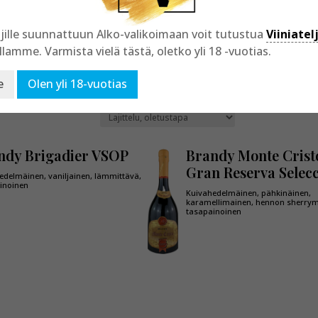
jille suunnattuun Alko-valikoimaan voit tutustua
Viiniatel
llamme. Varmista vielä tästä, oletko yli 18 -vuotias.
e
Olen yli 18-vuotias
tulokset 1–39 / 44
ndy Brigadier VSOP
Brandy Monte Crist
Gran Reserva Selec
edelmäinen, vaniljainen, lämmittävä,
ainoinen
Kuivahedelmäinen, pähkinäinen,
karamellimainen, hennon sherrym
tasapainoinen