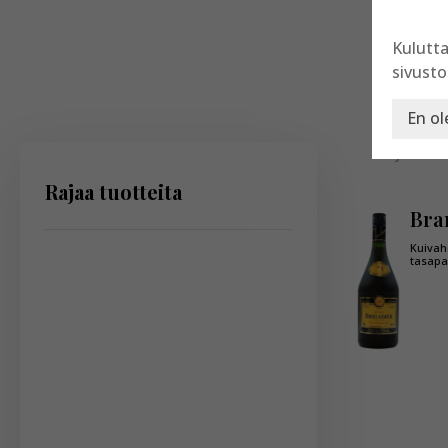
Products
search
Kulutta
sivusto
En ol
Näytetään 
Rajaa tuotteita
Bra
Kuivah
tasap