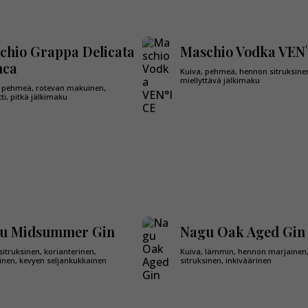
chio Grappa Delicata
Maschio Vodka VEN
nca
Kuiva, pehmeä, hennon sitruksine
miellyttävä jälkimaku
, pehmeä, rotevan makuinen,
ti, pitkä jälkimaku
u Midsummer Gin
Nagu Oak Aged Gin
sitruksinen, korianterinen,
Kuiva, lämmin, hennon marjainen
inen, kevyen seljankukkainen
sitruksinen, inkiväärinen