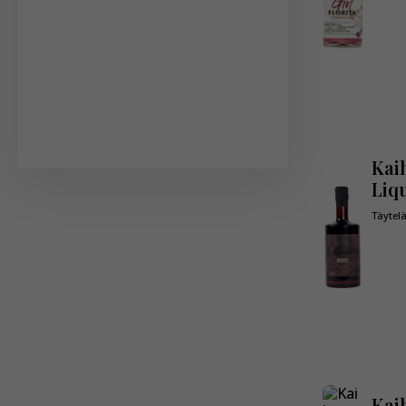
Kai
Liq
Täytel
Kai