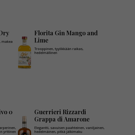
 Dry
Florita Gin Mango and
Lime
n, makea
Trooppinen, tyylikkään raikas,
hedelmällinen
ivo 0
Guerrieri Rizzardi
Grappa di Amarone
arperinen,
Elegantti, savuisen paahteinen, vaniljainen,
n yrttinen
hedelmäinen, pitkä jälkimaku