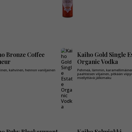
ho Bronze Coffee
Kaiho Gold Single E
ueur
Organic Vodka
äinen, kahvinen, hennon vaniljainen
Pehmeä, lämmin, karamellimäine
paahteisen viljainen, pitkään viipy
miellyttävä jälkimaku
ho Ruby Blackcurrant
Kaiho Salmiakki