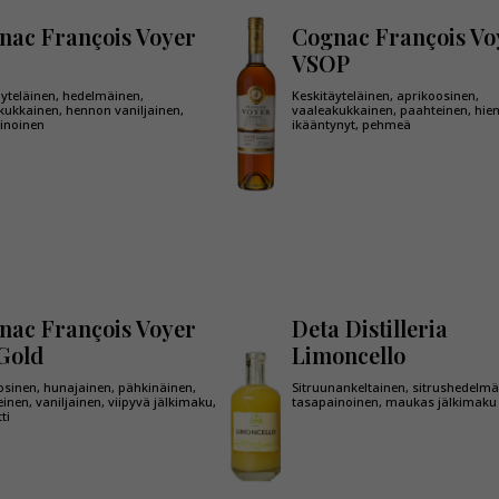
nac François Voyer
Cognac François Vo
VSOP
äyteläinen, hedelmäinen,
Keskitäyteläinen, aprikoosinen,
kukkainen, hennon vaniljainen,
vaaleakukkainen, paahteinen, hi
inoinen
ikääntynyt, pehmeä
nac François Voyer
Deta Distilleria
Gold
Limoncello
osinen, hunajainen, pähkinäinen,
Sitruunankeltainen, sitrushedelmät
inen, vaniljainen, viipyvä jälkimaku,
tasapainoinen, maukas jälkimaku
ti