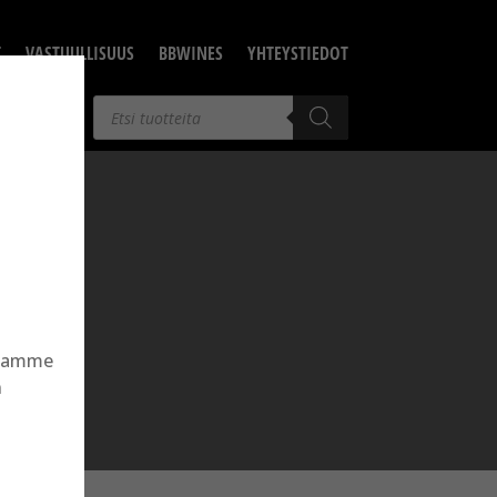
T
VASTUULLISUUS
BBWINES
YHTEYSTIEDOT
Products
search
llamme
n