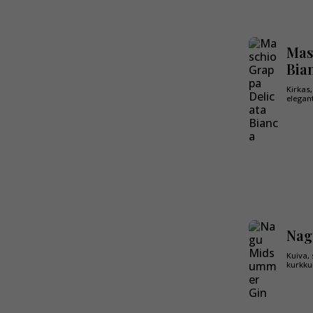
Mas
Bia
Kirkas
elegant
Nag
Kuiva, 
kurkku