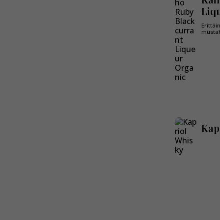
Liq
Erittäi
mustah
Kap