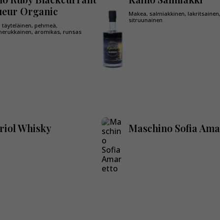
ueur Organic
Makea, salmiakkinen, lakritsaine
sitruunainen
n täyteläinen, pehmeä,
erukkainen, aromikas, runsas
riol Whisky
Maschino Sofia Ama